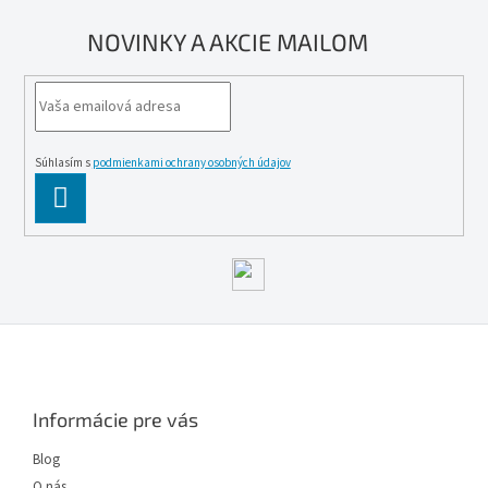
Séria: ALBERT
Výška (mm): 255
NOVINKY A AKCIE MAILOM
Súhlasím s
podmienkami ochrany osobných údajov
PĹ™IHLĂˇSIT
SE
Z
á
p
ä
Informácie pre vás
t
i
Blog
e
O nás