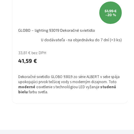
51,99 €
–20 %
GLOBO – lighting 93019 Dekoračné svietidlo
U dodávateľa - na objednávku do 7 dní
(>3 ks)
33,81 € bez DPH
41,59 €
Dekoračné svietidlo GLOBO 93019 zo série ALBERT v sebe spája
upokojujúci prvok tečúcej vody s moderným dizajnom. Toto
moderné
osvetlenie s technológiou LED vyžaruje
studenú
bielu
farbu svetla.
Štýl: Moderné
Žiarovka v balení: Áno
Farba svetla: studená biela
technológia: led
Stupeň krytia (IP): IP20
Druh pätice - závit: LED
Rozmery (mm): 210x185