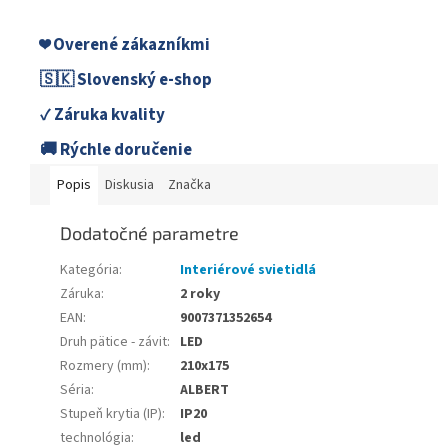
❤️ Overené zákazníkmi
🇸🇰 Slovenský e-shop
✓ Záruka kvality
🚚 Rýchle doručenie
Popis
Diskusia
Značka
Dodatočné parametre
Kategória
:
Interiérové svietidlá
Záruka
:
2 roky
EAN
:
9007371352654
Druh pätice - závit
:
LED
Rozmery (mm)
:
210x175
Séria
:
ALBERT
Stupeň krytia (IP)
:
IP20
technológia
:
led