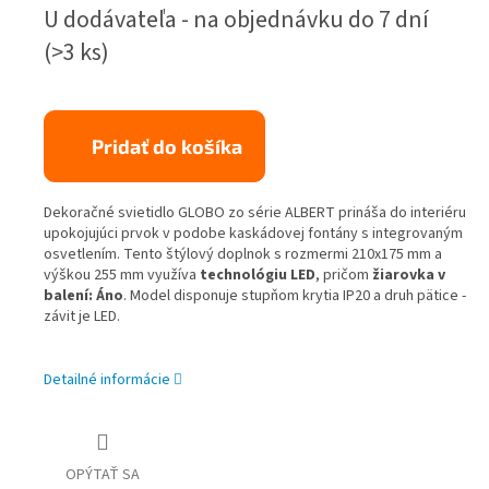
Jednotková
U dodávateľa - na objednávku do 7 dní
cena:
(>3 ks)
Pridať do košíka
Dekoračné svietidlo GLOBO zo série ALBERT prináša do interiéru
upokojujúci prvok v podobe kaskádovej fontány s integrovaným
osvetlením. Tento štýlový doplnok s rozmermi 210x175 mm a
výškou 255 mm využíva
technológiu LED
, pričom
žiarovka v
balení: Áno
. Model disponuje stupňom krytia IP20 a druh pätice -
závit je LED.
Detailné informácie
OPÝTAŤ SA