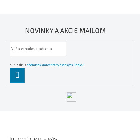
NOVINKY A AKCIE MAILOM
Súhlasím s
podmienkami ochrany osobných údajov
PĹ™IHLĂˇSIT
SE
Z
á
p
ä
Informácie pre vás