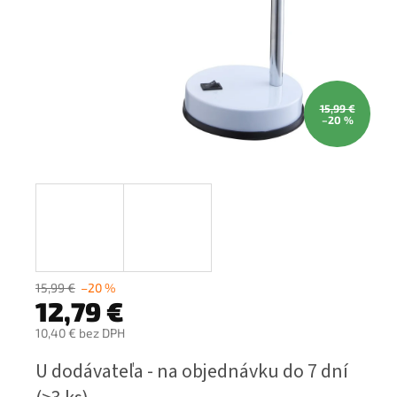
15,99 €
–20 %
15,99 €
–20 %
12,79 €
10,40 € bez DPH
Jednotková
U dodávateľa - na objednávku do 7 dní
cena: