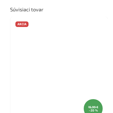
Súvisiaci tovar
AKCIA
15,99 €
–20 %