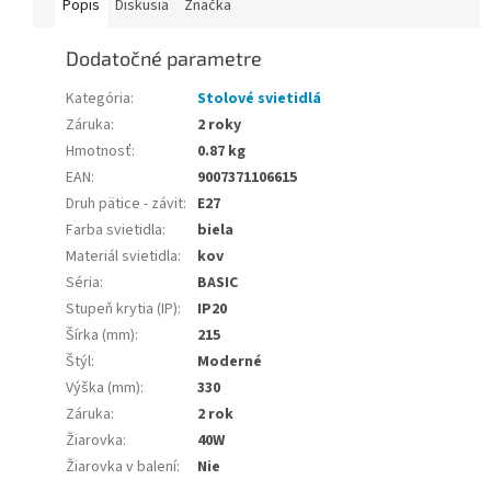
Popis
Diskusia
Značka
Dodatočné parametre
Kategória
:
Stolové svietidlá
Záruka
:
2 roky
Hmotnosť
:
0.87 kg
EAN
:
9007371106615
Druh pätice - závit
:
E27
Farba svietidla
:
biela
Materiál svietidla
:
kov
Séria
:
BASIC
Stupeň krytia (IP)
:
IP20
Šírka (mm)
:
215
Štýl
:
Moderné
Výška (mm)
:
330
Záruka
:
2 rok
Žiarovka
:
40W
Žiarovka v balení
:
Nie