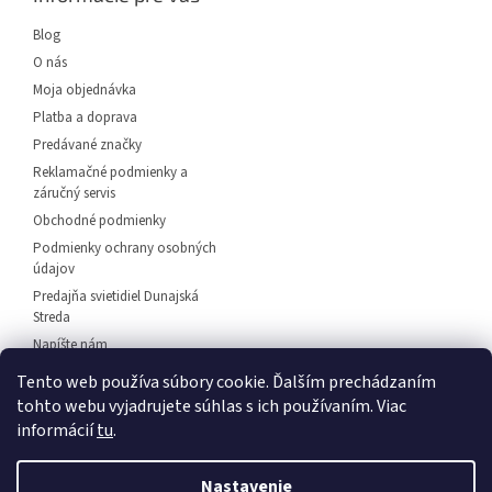
t
i
Blog
e
O nás
Moja objednávka
Platba a doprava
Predávané značky
Reklamačné podmienky a
záručný servis
Obchodné podmienky
Podmienky ochrany osobných
údajov
Predajňa svietidiel Dunajská
Streda
Napíšte nám
Kontakt
Tento web používa súbory cookie. Ďalším prechádzaním
tohto webu vyjadrujete súhlas s ich používaním. Viac
informácií
tu
.
Vytvoril Shoptet
Nastavenie