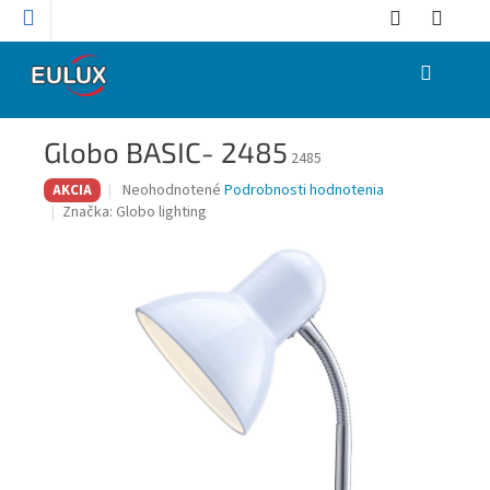
Prejsť
na
obsah
NÁKUPNÝ
KOŠÍK
Globo BASIC- 2485
2485
Priemerné
Neohodnotené
Podrobnosti hodnotenia
AKCIA
hodnotenie
Značka:
Globo lighting
produktu
je
0,0
z
5
hviezdičiek.