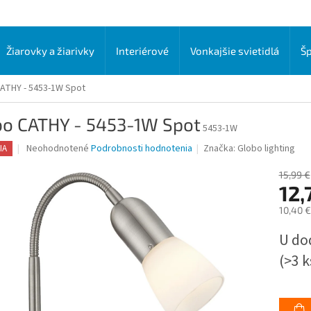
Žiarovky a žiarivky
Interiérové
Vonkajšie svietidlá
Šp
ATHY - 5453-1W Spot
bo CATHY - 5453-1W Spot
5453-1W
Priemerné
Neohodnotené
Podrobnosti hodnotenia
Značka:
Globo lighting
IA
hodnotenie
produktu
15,99 €
je
12,
0,0
10,40 
z
5
Jednot
U do
hviezdičiek.
cena:
(>3 k