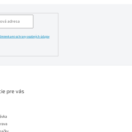
dmienkami ochrany osobných údajov
LĂˇSIT
ie pre vás
ávka
prava
načky