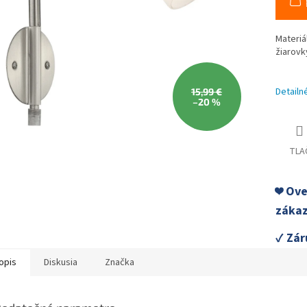
Materiá
žiarovk
Detailn
15,99 €
–20 %
TLA
❤️ Ov
zákaz
✓ Zár
opis
Diskusia
Značka