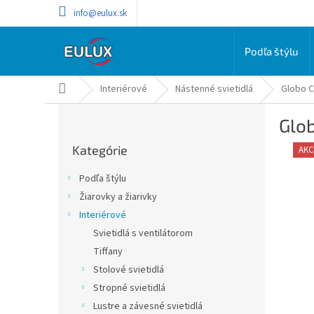
Prejsť
info@eulux.sk
na
obsah
Podľa štýlu
Domov
Interiérové
Nástenné svietidlá
Globo C
B
Glo
o
Preskočiť
č
Kategórie
kategórie
AKC
n
ý
Podľa štýlu
p
Žiarovky a žiarivky
a
Interiérové
n
e
Svietidlá s ventilátorom
l
Tiffany
Stolové svietidlá
Stropné svietidlá
Lustre a závesné svietidlá