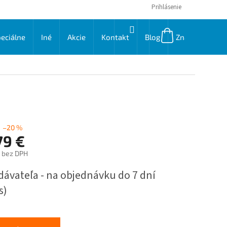
Prihlásenie
NÁKUPNÝ
eciálne
Iné
Akcie
Kontakt
Blog
Značky
KOŠÍK
–20 %
79 €
€ bez DPH
ková
dávateľa - na objednávku do 7 dní
s)