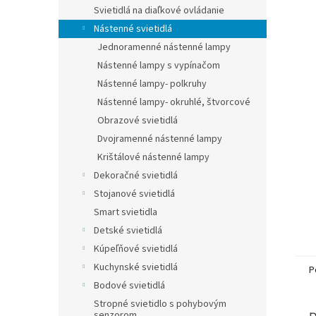
Svietidlá na diaľkové ovládanie
Nástenné svietidlá
Jednoramenné nástenné lampy
Nástenné lampy s vypínačom
Nástenné lampy- polkruhy
Nástenné lampy- okruhlé, štvorcové
Obrazové svietidlá
Dvojramenné nástenné lampy
Krištálové nástenné lampy
Dekoračné svietidlá
Stojanové svietidlá
Smart svietidla
Detské svietidlá
Kúpeľňové svietidlá
Kuchynské svietidlá
P
Bodové svietidlá
Stropné svietidlo s pohybovým
senzorom