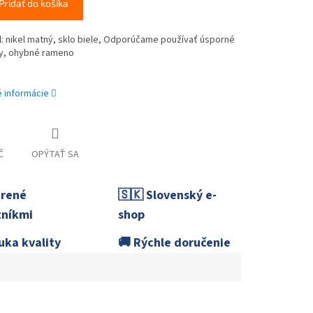
Pridať do košíka
l: nikel matný, sklo biele, Odporúčame používať úsporné
y, ohybné rameno
é informácie
Č
OPÝTAŤ SA
erené
🇸🇰 Slovenský e-
níkmi
shop
uka kvality
🚚 Rýchle doručenie