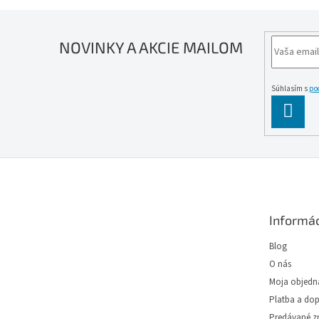
NOVINKY A AKCIE MAILOM
Súhlasím s
po
PĹ™IH
SE
Z
á
p
ä
Informác
t
i
Blog
e
O nás
Moja objedn
Platba a do
Predávané z