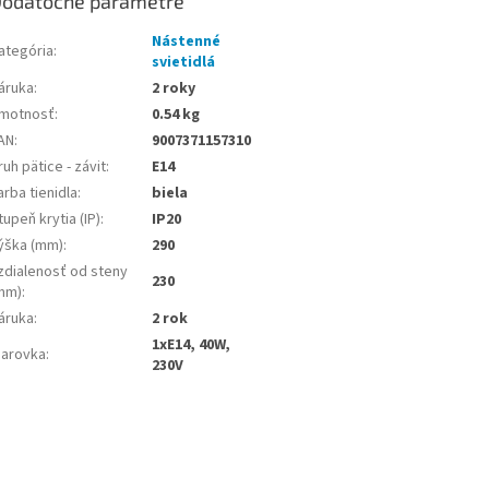
odatočné parametre
Nástenné
ategória
:
svietidlá
áruka
:
2 roky
motnosť
:
0.54 kg
AN
:
9007371157310
ruh pätice - závit
:
E14
arba tienidla
:
biela
tupeň krytia (IP)
:
IP20
ýška (mm)
:
290
zdialenosť od steny
230
mm)
:
áruka
:
2 rok
1xE14, 40W,
iarovka
:
230V