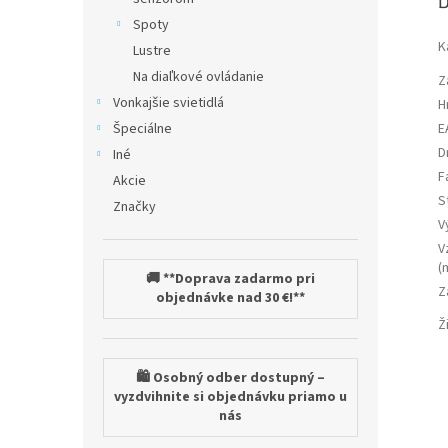
D
Spoty
K
Lustre
Na diaľkové ovládanie
Z
Vonkajšie svietidlá
H
Špeciálne
E
D
Iné
F
Akcie
S
Značky
V
V
(
🚚 **Doprava zadarmo pri
Z
objednávke nad 30 €!**
Ž
🛍️ Osobný odber dostupný –
vyzdvihnite si objednávku priamo u
nás