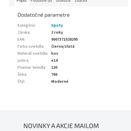
Popis
Podobné (8)
Diskusia
Značka
Dodatočné parametre
Kategória
:
Spoty
Záruka
:
2 roky
EAN
:
9007371528295
Farba svietidla
:
čierna/zlatá
Materiál svietidla
:
kov
patica
:
e14
Priemer tienidla
:
120
Šírka
:
700
Štýl
:
Moderné
NOVINKY A AKCIE MAILOM