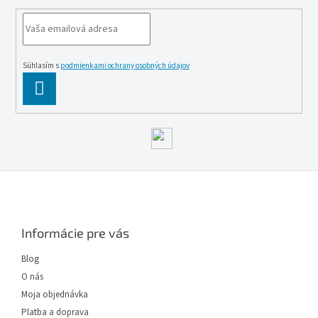
Súhlasím s
podmienkami ochrany osobných údajov
PĹ™IHLĂˇSIT
SE
Z
á
p
ä
Informácie pre vás
t
i
Blog
e
O nás
Moja objednávka
Platba a doprava