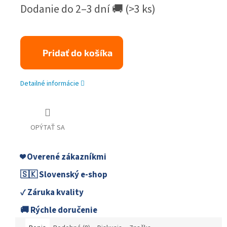
Jednotková
Dodanie do 2–3 dní 🚚
(>3 ks)
cena:
Pridať do košíka
Detailné informácie
OPÝTAŤ SA
❤️ Overené zákazníkmi
🇸🇰 Slovenský e-shop
✓ Záruka kvality
🚚 Rýchle doručenie