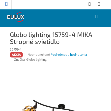
Prejsť
na
obsah
NÁKUPNÝ
KOŠÍK
Globo lighting 15759-4 MIKA
Stropné svietidlo
15759-4
Priemerné
Neohodnotené
Podrobnosti hodnotenia
AKCIA
hodnotenie
Značka:
Globo lighting
produktu
je
0,0
z
5
hviezdičiek.