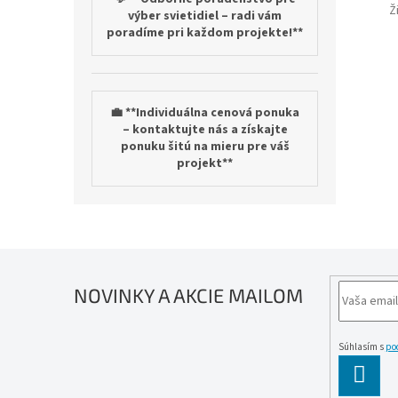
Ž
výber svietidiel – radi vám
poradíme pri každom projekte!**
💼 **Individuálna cenová ponuka
– kontaktujte nás a získajte
ponuku šitú na mieru pre váš
projekt**
NOVINKY A AKCIE MAILOM
Súhlasím s
po
PĹ™IH
SE