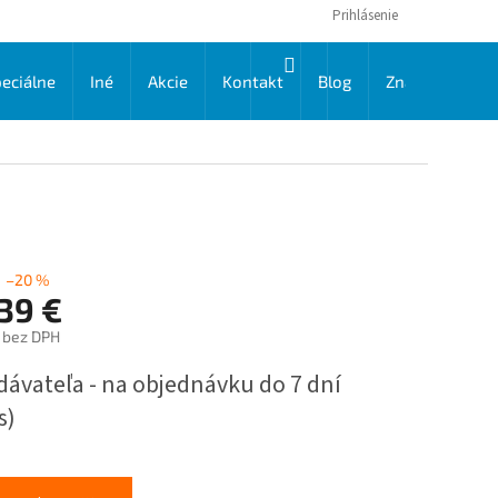
Prihlásenie
NÁKUPNÝ
eciálne
Iné
Akcie
Kontakt
Blog
Značky
KOŠÍK
–20 %
39 €
€ bez DPH
ková
dávateľa - na objednávku do 7 dní
s)