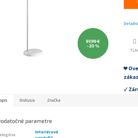
Detailn
97,99 €
–20 %
TLA
❤️ Ov
zákaz
✓ Zár
opis
Diskusia
Značka
odatočné parametre
Interiérové
ategória
: