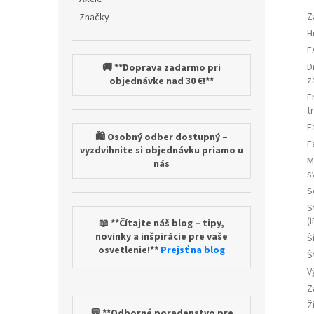
Z
Značky
H
E
D
🚚 **Doprava zadarmo pri
z
objednávke nad 30 €!**
E
t
F
🛍️ Osobný odber dostupný –
F
vyzdvihnite si objednávku priamo u
M
nás
s
S
S
(I
📖 **Čítajte náš blog – tipy,
novinky a inšpirácie pre vaše
Š
osvetlenie!**
Prejsť na blog
Š
V
Z
Ž
💬 **Odborné poradenstvo pre