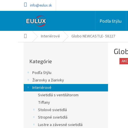
Prejsť
info@eulux.sk
na
obsah
Podľa štýlu
Domov
Interiérové
Globo NEWCASTLE- 58227
B
Glo
o
Preskočiť
č
Kategórie
kategórie
AKC
n
ý
Podľa štýlu
p
Žiarovky a žiarivky
a
Interiérové
n
e
Svietidlá s ventilátorom
l
Tiffany
Stolové svietidlá
Stropné svietidlá
Lustre a závesné svietidlá