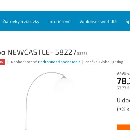
Žiarovky a žiarivky
Interiérové
Vonkajšie svietidlá
Šp
bo NEWCASTLE- 58227
58227
Priemerné
Neohodnotené
Podrobnosti hodnotenia
Značka:
Globo lighting
IA
hodnotenie
produktu
97,99 €
je
78,
0,0
63,73 
z
5
Jednot
U do
hviezdičiek.
cena:
(>3 k