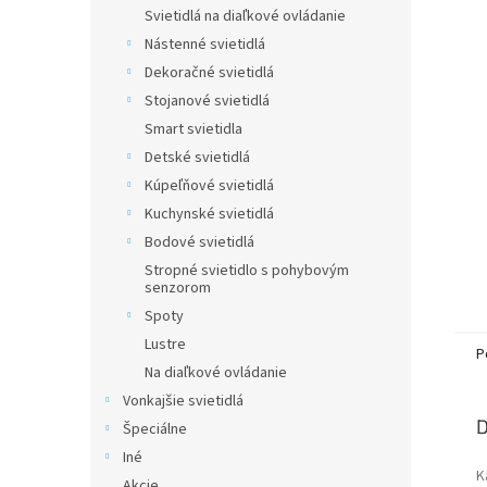
Svietidlá na diaľkové ovládanie
Nástenné svietidlá
Dekoračné svietidlá
Stojanové svietidlá
Smart svietidla
Detské svietidlá
Kúpeľňové svietidlá
Kuchynské svietidlá
Bodové svietidlá
Stropné svietidlo s pohybovým
senzorom
Spoty
Lustre
P
Na diaľkové ovládanie
Vonkajšie svietidlá
D
Špeciálne
Iné
K
Akcie