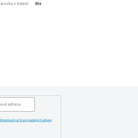
iarovka v balení
:
Nie
dmienkami ochrany osobných údajov
LĂˇSIT