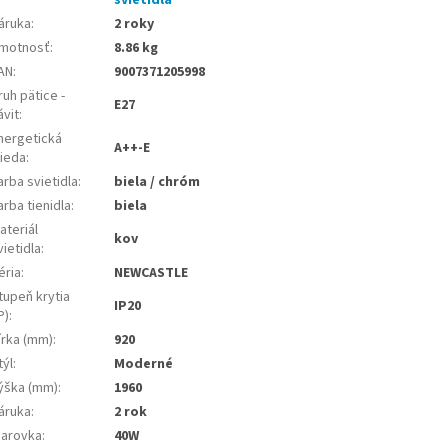
svietidlá
áruka
:
2 roky
motnosť
:
8.86 kg
AN
:
9007371205998
ruh pätice -
E27
ávit
:
nergetická
A++-E
rieda
:
arba svietidla
:
biela / chróm
arba tienidla
:
biela
ateriál
kov
vietidla
:
éria
:
NEWCASTLE
tupeň krytia
IP20
P)
:
írka (mm)
:
920
týl
:
Moderné
ýška (mm)
:
1960
áruka
:
2 rok
iarovka
:
40W