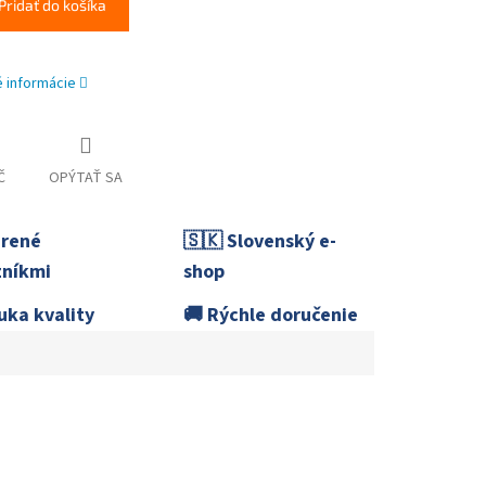
Pridať do košíka
é informácie
Č
OPÝTAŤ SA
erené
🇸🇰 Slovenský e-
níkmi
shop
uka kvality
🚚 Rýchle doručenie