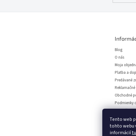
Z
á
p
ä
Informác
t
i
Blog
e
O nás
Moja objedn
Platba a do
Predávané z
Reklamačné 
Obchodné p
Podmienky o
Predajňa svie
Napíšte nám
Tento web p
tohto webu v
Kontakt
informácií
t