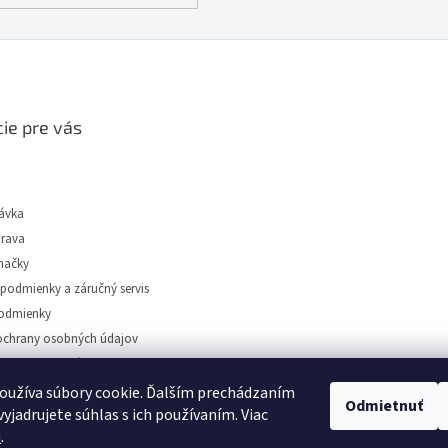
ie pre vás
ávka
prava
načky
podmienky a záručný servis
odmienky
chrany osobných údajov
tidiel Dunajská Streda
oužíva súbory cookie. Ďalším prechádzaním
Odmietnuť
yjadrujete súhlas s ich používaním. Viac
u
.