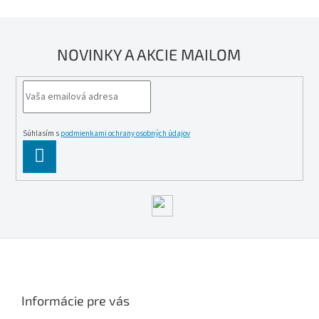
NOVINKY A AKCIE MAILOM
Súhlasím s
podmienkami ochrany osobných údajov
PĹ™IHLĂˇSIT
SE
Z
á
p
ä
Informácie pre vás
t