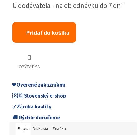
Jednotková
U dodávateľa - na objednávku do 7 dní
cena:
Pridať do košíka
OPÝTAŤ SA
❤️ Overené zákazníkmi
🇸🇰 Slovenský e-shop
✓ Záruka kvality
🚚 Rýchle doručenie
Popis
Diskusia
Značka