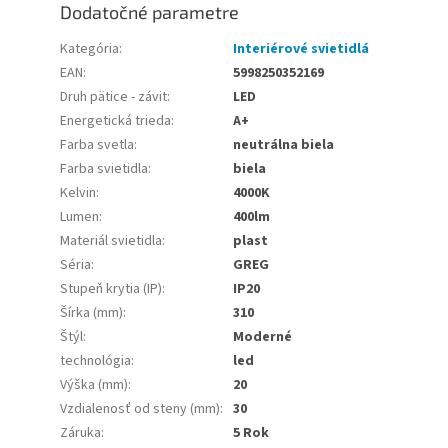
Dodatočné parametre
Kategória
:
Interiérové svietidlá
EAN
:
5998250352169
Druh pätice - závit
:
LED
Energetická trieda
:
A+
Farba svetla
:
neutrálna biela
Farba svietidla
:
biela
Kelvin
:
4000K
Lumen
:
400lm
Materiál svietidla
:
plast
Séria
:
GREG
Stupeň krytia (IP)
:
IP20
Šírka (mm)
:
310
Štýl
:
Moderné
technológia
:
led
Výška (mm)
:
20
Vzdialenosť od steny (mm)
:
30
Záruka
:
5 Rok