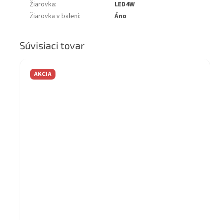
Žiarovka
:
LED4W
Žiarovka v balení
:
Áno
Súvisiaci tovar
AKCIA