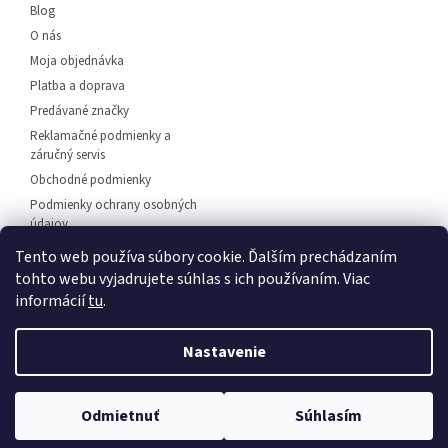
i
Blog
e
O nás
Moja objednávka
Platba a doprava
Predávané značky
Reklamačné podmienky a
záručný servis
Obchodné podmienky
Podmienky ochrany osobných
údajov
Predajňa svietidiel Dunajská
Tento web používa súbory cookie. Ďalším prechádzaním
Streda
tohto webu vyjadrujete súhlas s ich používaním. Viac
Napíšte nám
informácií
tu
.
Kontakt
Nastavenie
💡 Rozsvieťte svoj domov – 🚚
doprava zadarmo od
Vytvoril Shoptet
Odmietnuť
Súhlasím
30 €
, 🛍️
osobný odber
a 💬
odborné poradenstvo
!