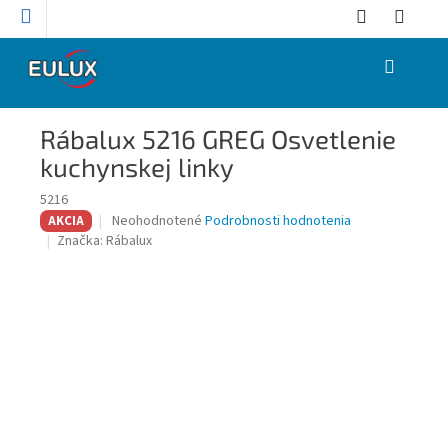
Prejsť
na
obsah
NÁKUPNÝ
KOŠÍK
Rábalux 5216 GREG Osvetlenie
kuchynskej linky
5216
Priemerné
Neohodnotené
Podrobnosti hodnotenia
AKCIA
hodnotenie
Značka:
Rábalux
produktu
je
0,0
z
5
hviezdičiek.