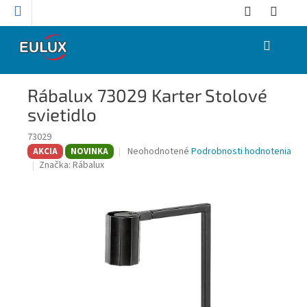
Prejsť
na
obsah
NÁKUPNÝ
KOŠÍK
Rábalux 73029 Karter Stolové
svietidlo
73029
Priemerné
Neohodnotené
Podrobnosti hodnotenia
AKCIA
NOVINKA
hodnotenie
Značka:
Rábalux
produktu
je
0,0
z
5
hviezdičiek.