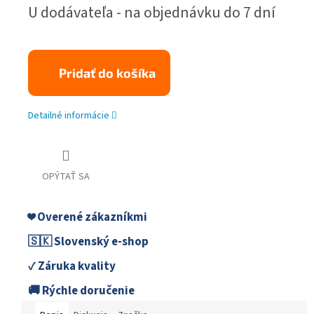
Jednotková
U dodávateľa - na objednávku do 7 dní
cena:
Pridať do košíka
Detailné informácie
OPÝTAŤ SA
❤️ Overené zákazníkmi
🇸🇰 Slovenský e-shop
✓ Záruka kvality
🚚 Rýchle doručenie