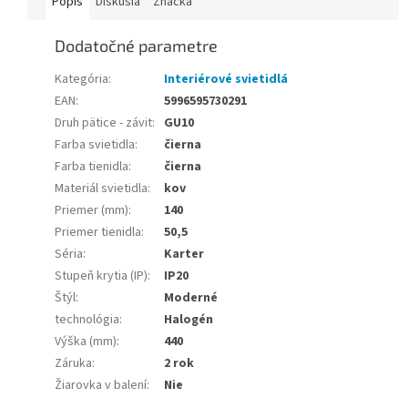
Popis
Diskusia
Značka
Dodatočné parametre
Kategória
:
Interiérové svietidlá
EAN
:
5996595730291
Druh pätice - závit
:
GU10
Farba svietidla
:
čierna
Farba tienidla
:
čierna
Materiál svietidla
:
kov
Priemer (mm)
:
140
Priemer tienidla
:
50,5
Séria
:
Karter
Stupeň krytia (IP)
:
IP20
Štýl
:
Moderné
technológia
:
Halogén
Výška (mm)
:
440
Záruka
:
2 rok
Žiarovka v balení
:
Nie