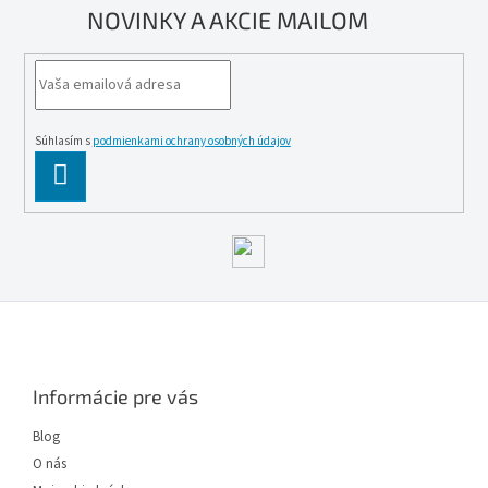
NOVINKY A AKCIE MAILOM
Súhlasím s
podmienkami ochrany osobných údajov
PĹ™IHLĂˇSIT
SE
Z
á
p
ä
Informácie pre vás
t
i
Blog
e
O nás