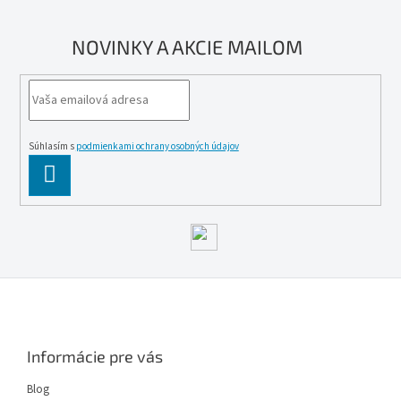
NOVINKY A AKCIE MAILOM
Súhlasím s
podmienkami ochrany osobných údajov
PĹ™IHLĂˇSIT
SE
Z
á
p
ä
Informácie pre vás
t
i
Blog