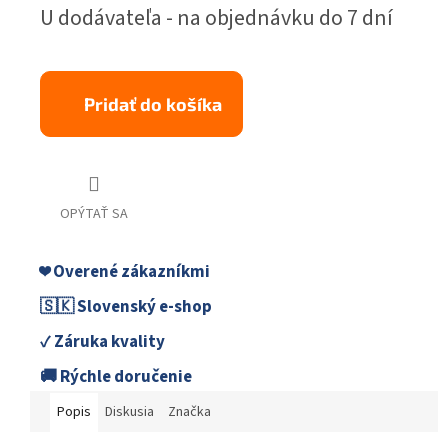
Jednotková
U dodávateľa - na objednávku do 7 dní
cena:
Pridať do košíka
OPÝTAŤ SA
❤️ Overené zákazníkmi
🇸🇰 Slovenský e-shop
✓ Záruka kvality
🚚 Rýchle doručenie
Popis
Diskusia
Značka