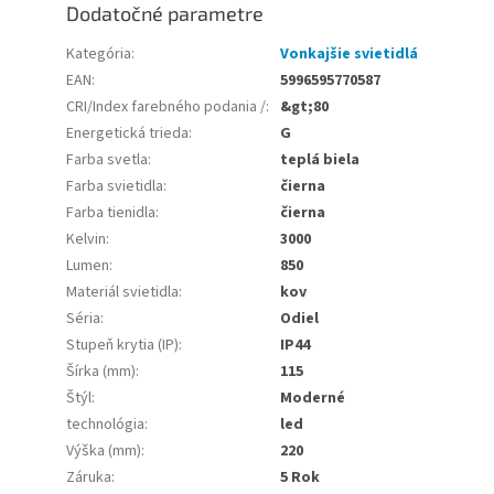
Dodatočné parametre
Kategória
:
Vonkajšie svietidlá
EAN
:
5996595770587
CRI/Index farebného podania /
:
&gt;80
Energetická trieda
:
G
Farba svetla
:
teplá biela
Farba svietidla
:
čierna
Farba tienidla
:
čierna
Kelvin
:
3000
Lumen
:
850
Materiál svietidla
:
kov
Séria
:
Odiel
Stupeň krytia (IP)
:
IP44
Šírka (mm)
:
115
Štýl
:
Moderné
technológia
:
led
Výška (mm)
:
220
Záruka
:
5 Rok