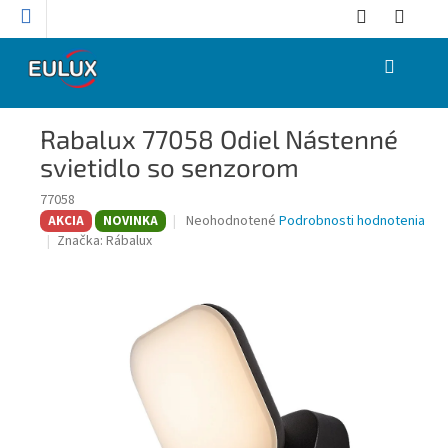
Prejsť
na
obsah
NÁKUPNÝ
KOŠÍK
Rabalux 77058 Odiel Nástenné
svietidlo so senzorom
77058
Priemerné
Neohodnotené
Podrobnosti hodnotenia
AKCIA
NOVINKA
hodnotenie
Značka:
Rábalux
produktu
je
0,0
z
5
hviezdičiek.