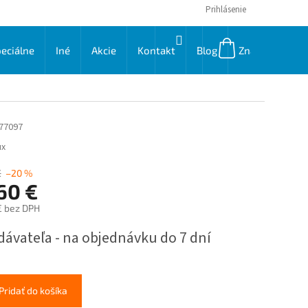
Prihlásenie
NÁKUPNÝ
eciálne
Iné
Akcie
Kontakt
Blog
Značky
KOŠÍK
77097
ux
€
–20 %
60 €
€ bez DPH
ková
dávateľa - na objednávku do 7 dní
Pridať do košíka