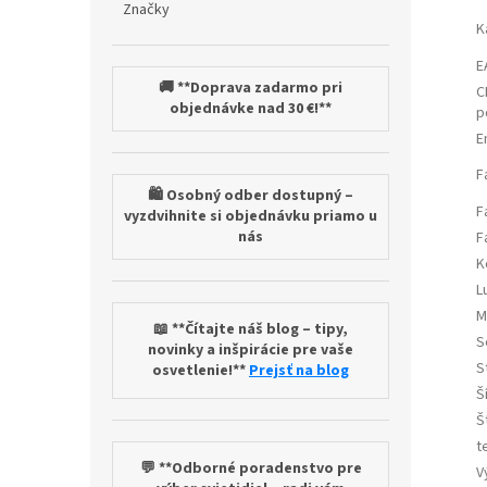
Značky
K
E
🚚 **Doprava zadarmo pri
C
objednávke nad 30 €!**
p
E
F
🛍️ Osobný odber dostupný –
F
vyzdvihnite si objednávku priamo u
nás
F
K
L
M
📖 **Čítajte náš blog – tipy,
S
novinky a inšpirácie pre vaše
S
osvetlenie!**
Prejsť na blog
Š
Š
t
💬 **Odborné poradenstvo pre
V