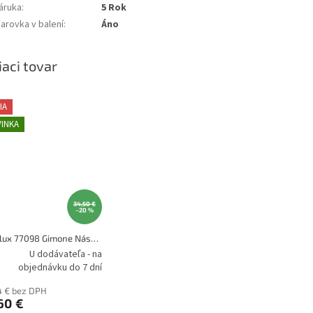
áruka
:
5 Rok
iarovka v balení
:
Áno
iaci tovar
IA
INKA
34,50 €
–20 %
Rabalux 77098 Gimone Nástenné svietidlo
U dodávateľa - na
objednávku do 7 dní
4 € bez DPH
60 €