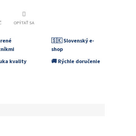
Č
OPÝTAŤ SA
erené
🇸🇰 Slovenský e-
níkmi
shop
uka kvality
🚚 Rýchle doručenie