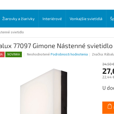
Žiarovky a žiarivky
Interiérové
Vonkajšie svietidlá
Šp
tenné svietidlo
alux 77097 Gimone Nástenné svietidlo
Priemerné
Neohodnotené
Podrobnosti hodnotenia
Značka:
Rábal
IA
NOVINKA
hodnotenie
produktu
34,50 
je
27,
0,0
22,44 
z
5
Jednot
U do
hviezdičiek.
cena: