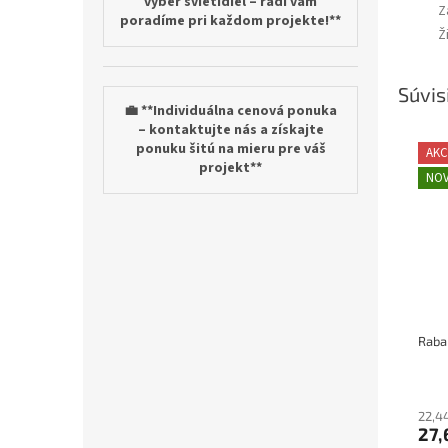
výber svietidiel – radi vám
Z
poradíme pri každom projekte!**
Ž
Súvis
💼 **Individuálna cenová ponuka
– kontaktujte nás a získajte
ponuku šitú na mieru pre váš
AKC
projekt**
NOV
22,4
27,