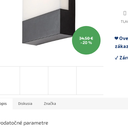
TLA
❤️ Ov
34,50 €
–20 %
zákaz
✓ Zár
opis
Diskusia
Značka
odatočné parametre