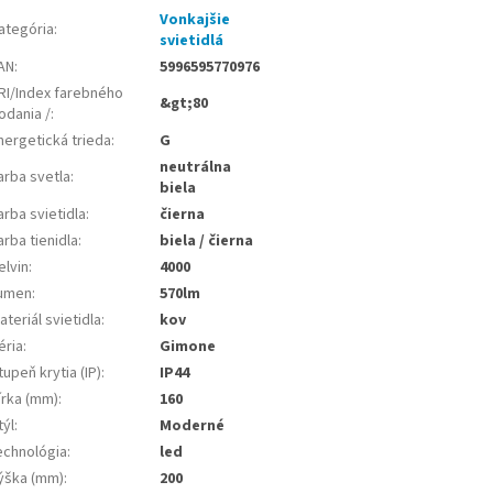
Vonkajšie
ategória
:
svietidlá
AN
:
5996595770976
RI/Index farebného
&gt;80
odania /
:
nergetická trieda
:
G
neutrálna
arba svetla
:
biela
arba svietidla
:
čierna
arba tienidla
:
biela / čierna
elvin
:
4000
umen
:
570lm
ateriál svietidla
:
kov
éria
:
Gimone
tupeň krytia (IP)
:
IP44
írka (mm)
:
160
týl
:
Moderné
echnológia
:
led
ýška (mm)
:
200