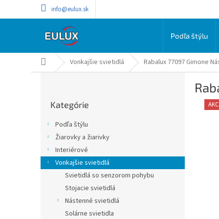
Prejsť
info@eulux.sk
na
obsah
Podľa štýlu
Domov
Vonkajšie svietidlá
Rabalux 77097 Gimone Nás
B
Rab
o
Preskočiť
č
Kategórie
kategórie
AKC
n
ý
Podľa štýlu
p
Žiarovky a žiarivky
a
Interiérové
n
e
Vonkajšie svietidlá
l
Svietidlá so senzorom pohybu
Stojacie svietidlá
Nástenné svietidlá
Solárne svietidla