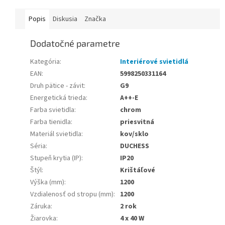
Popis
Diskusia
Značka
Dodatočné parametre
Kategória
:
Interiérové svietidlá
EAN
:
5998250331164
Druh pätice - závit
:
G9
Energetická trieda
:
A++-E
Farba svietidla
:
chrom
Farba tienidla
:
priesvitná
Materiál svietidla
:
kov/sklo
Séria
:
DUCHESS
Stupeň krytia (IP)
:
IP20
Štýl
:
Krištáľové
Výška (mm)
:
1200
Vzdialenosť od stropu (mm)
:
1200
Záruka
:
2 rok
Žiarovka
:
4 x 40 W