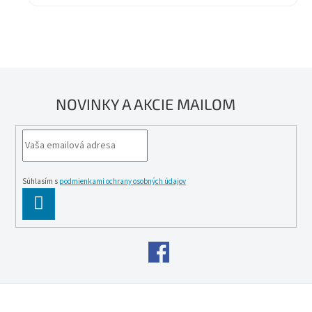
NOVINKY A AKCIE MAILOM
Súhlasím s
podmienkami ochrany osobných údajov
PĹ™IHLĂˇSIT
SE
Z
á