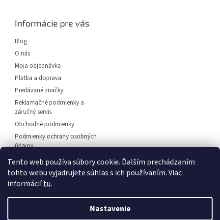
p
ä
Informácie pre vás
t
i
Blog
e
O nás
Moja objednávka
Platba a doprava
Predávané značky
Reklamačné podmienky a
záručný servis
Obchodné podmienky
Podmienky ochrany osobných
údajov
Predajňa svietidiel Dunajská
Tento web používa súbory cookie. Ďalším prechádzaním
Streda
tohto webu vyjadrujete súhlas s ich používaním. Viac
Napíšte nám
informácií
tu
.
Kontakt
Nastavenie