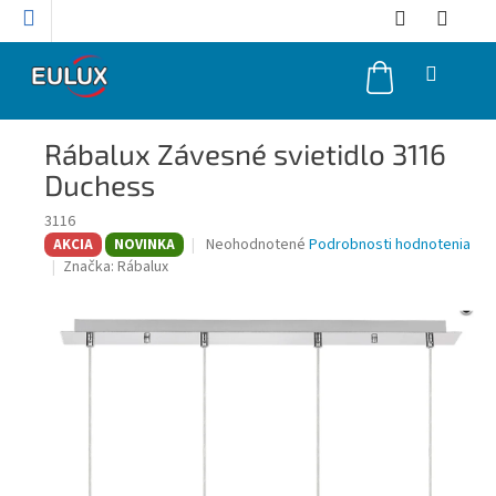
Prejsť
na
obsah
NÁKUPNÝ
KOŠÍK
Rábalux Závesné svietidlo 3116
Duchess
3116
Priemerné
Neohodnotené
Podrobnosti hodnotenia
AKCIA
NOVINKA
hodnotenie
Značka:
Rábalux
produktu
je
0,0
z
5
hviezdičiek.