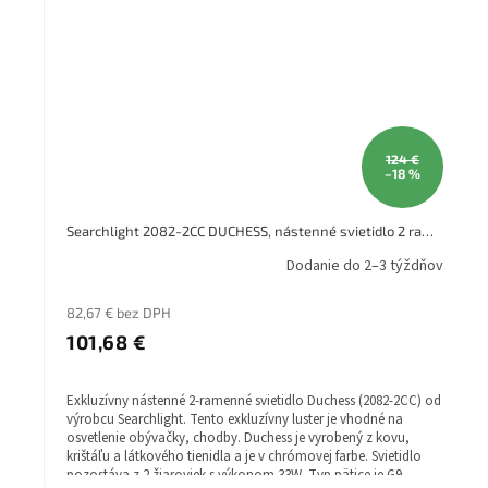
124 €
–18 %
Searchlight 2082-2CC DUCHESS, nástenné svietidlo 2 ramenné
Dodanie do 2–3 týždňov
82,67 € bez DPH
101,68 €
Exkluzívny nástenné 2-ramenné svietidlo Duchess (2082-2CC) od
výrobcu Searchlight. Tento exkluzívny luster je vhodné na
osvetlenie obývačky, chodby. Duchess je vyrobený z kovu,
krištáľu a látkového tienidla a je v chrómovej farbe. Svietidlo
pozostáva z 2 žiaroviek s výkonom 33W. Typ pätice je G9.