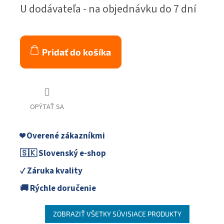
Jednotková
U dodávateľa - na objednávku do 7 dní
cena:
Pridať do košíka
OPÝTAŤ SA
❤️ Overené zákazníkmi
🇸🇰 Slovenský e-shop
✓ Záruka kvality
🚚 Rýchle doručenie
ZOBRAZIŤ VŠETKY SÚVISIACE PRODUKTY