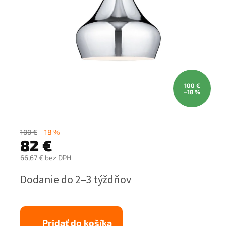
100 €
–18 %
100 €
–18 %
82 €
66,67 € bez DPH
Jednotková
Dodanie do 2–3 týždňov
cena:
Pridať do košíka