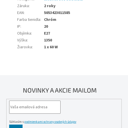
Záruka
:
2 roky
EAN
:
5053423011585
Farba tienidla
:
Chróm
IP
:
20
Objímka
:
E27
Výška
:
1350
Žiarovka
:
1 x 60 W
NOVINKY A AKCIE MAILOM
Súhlasím s
podmienkami ochrany osobných údajov