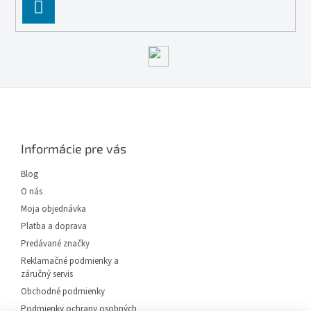
PĹ™IHLĂˇSIT
SE
Z
á
p
ä
Informácie pre vás
t
i
Blog
e
O nás
Moja objednávka
Platba a doprava
Predávané značky
Reklamačné podmienky a
záručný servis
Obchodné podmienky
Podmienky ochrany osobných