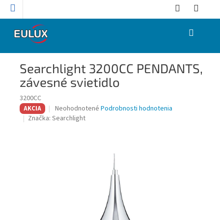
Prejsť
na
obsah
NÁKUPNÝ
KOŠÍK
Searchlight 3200CC PENDANTS,
závesné svietidlo
3200CC
Priemerné
Neohodnotené
Podrobnosti hodnotenia
AKCIA
hodnotenie
Značka:
Searchlight
produktu
je
0,0
z
5
hviezdičiek.