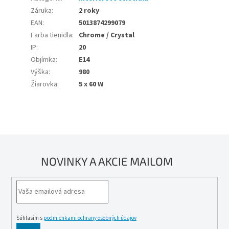
Záruka
:
2 roky
EAN
:
5013874299079
Farba tienidla
:
Chrome / Crystal
IP
:
20
Objímka
:
E14
Výška
:
980
Žiarovka
:
5 x 60 W
NOVINKY A AKCIE MAILOM
Súhlasím s
podmienkami ochrany osobných údajov