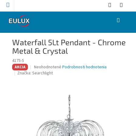
Prejsť
na
obsah
NÁKUPNÝ
KOŠÍK
Waterfall 5Lt Pendant - Chrome
Metal & Crystal
4175-5
Priemerné
Neohodnotené
Podrobnosti hodnotenia
AKCIA
hodnotenie
Značka:
Searchlight
produktu
je
0,0
z
5
hviezdičiek.