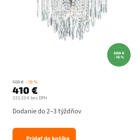
500 €
–18 %
500 €
–18 %
410 €
333,33 € bez DPH
Jednotková
Dodanie do 2–3 týždňov
cena:
Pridať do košíka