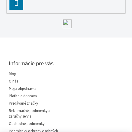
PĹ™IHLĂˇSIT
SE
Z
á
p
ä
Informácie pre vás
t
i
Blog
e
O nás
Moja objednávka
Platba a doprava
Predávané značky
Reklamačné podmienky a
záručný servis
Obchodné podmienky
Podmienky ochrany osobných