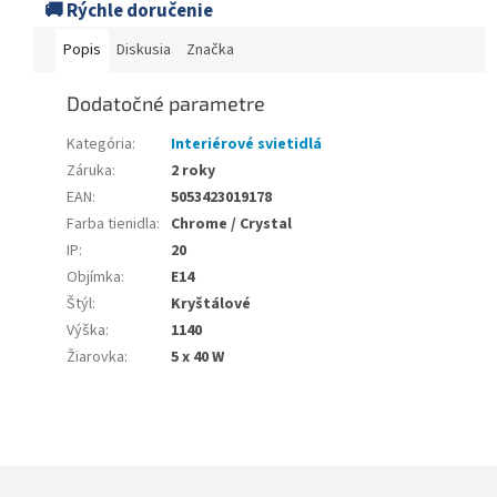
🚚 Rýchle doručenie
Popis
Diskusia
Značka
Dodatočné parametre
Kategória
:
Interiérové svietidlá
Záruka
:
2 roky
EAN
:
5053423019178
Farba tienidla
:
Chrome / Crystal
IP
:
20
Objímka
:
E14
Štýl
:
Kryštálové
Výška
:
1140
Žiarovka
:
5 x 40 W