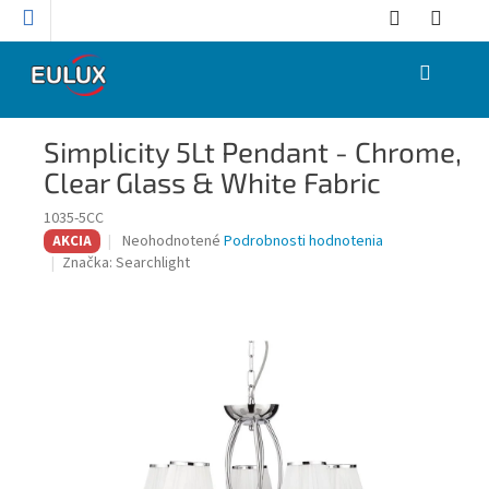
Prejsť
na
obsah
NÁKUPNÝ
KOŠÍK
Simplicity 5Lt Pendant - Chrome,
Clear Glass & White Fabric
1035-5CC
Priemerné
Neohodnotené
Podrobnosti hodnotenia
AKCIA
hodnotenie
Značka:
Searchlight
produktu
je
0,0
z
5
hviezdičiek.