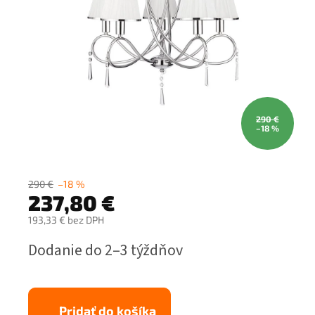
290 €
–18 %
290 €
–18 %
237,80 €
193,33 € bez DPH
Jednotková
Dodanie do 2–3 týždňov
cena:
Pridať do košíka