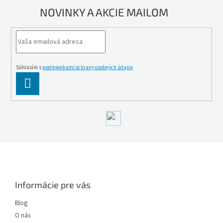
NOVINKY A AKCIE MAILOM
Súhlasím s
podmienkami ochrany osobných údajov
PĹ™IHLĂˇSIT
SE
Z
á
p
ä
Informácie pre vás
t
i
Blog
e
O nás