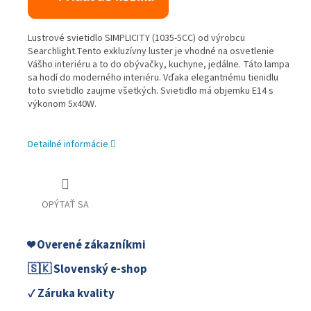
Lustrové svietidlo SIMPLICITY (1035-5CC) od výrobcu
Searchlight.Tento exkluzívny luster je vhodné na osvetlenie
Vášho interiéru a to do obývačky, kuchyne, jedálne. Táto lampa
sa hodí do moderného interiéru. Vďaka elegantnému tienidlu
toto svietidlo zaujme všetkých. Svietidlo má objemku E14 s
výkonom 5x40W.
Detailné informácie
OPÝTAŤ SA
❤️ Overené zákazníkmi
🇸🇰 Slovenský e-shop
✓ Záruka kvality