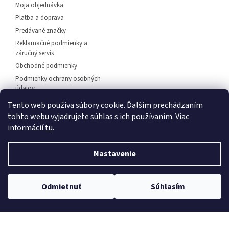
Moja objednávka
Platba a doprava
Predávané značky
Reklamačné podmienky a
záručný servis
Obchodné podmienky
Podmienky ochrany osobných
údajov
Predajňa svietidiel Dunajská
Tento web používa súbory cookie. Ďalším prechádzaním
Streda
tohto webu vyjadrujete súhlas s ich používaním. Viac
Napíšte nám
informácií
tu
.
Kontakt
Nastavenie
💡 Rozsvieťte svoj domov – 🚚
doprava zadarmo od
Vytvoril Shoptet
Odmietnuť
Súhlasím
30 €
, 🛍️
osobný odber
a 💬
odborné poradenstvo
!
Copyright 2026
EuLux.sk
. Všetky práva vyhradené.
Upraviť
nastavenie cookies