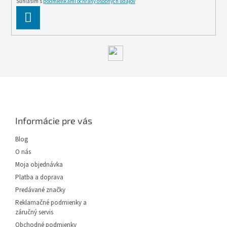
Súhlasím s
podmienkami ochrany osobných údajov
PĹ™IHLĂˇSIT
SE
Z
á
p
ä
Informácie pre vás
t
i
Blog
e
O nás
Moja objednávka
Platba a doprava
Predávané značky
Reklamačné podmienky a
záručný servis
Obchodné podmienky