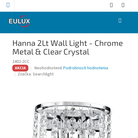
Prejsť
na
obsah
NÁKUPNÝ
KOŠÍK
Hanna 2Lt Wall Light - Chrome
Metal & Clear Crystal
2402-2CC
Priemerné
Neohodnotené
Podrobnosti hodnotenia
AKCIA
hodnotenie
Značka:
Searchlight
produktu
je
0,0
z
5
hviezdičiek.