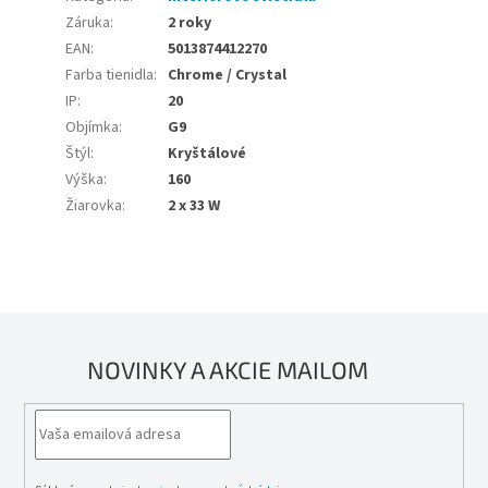
Záruka
:
2 roky
EAN
:
5013874412270
Farba tienidla
:
Chrome / Crystal
IP
:
20
Objímka
:
G9
Štýl
:
Kryštálové
Výška
:
160
Žiarovka
:
2 x 33 W
NOVINKY A AKCIE MAILOM