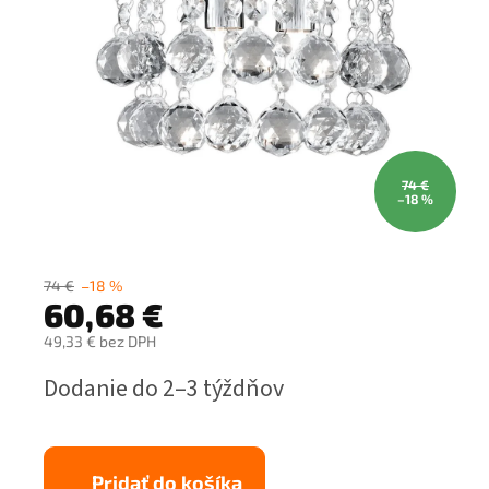
74 €
–18 %
74 €
–18 %
60,68 €
49,33 € bez DPH
Jednotková
Dodanie do 2–3 týždňov
cena:
Pridať do košíka