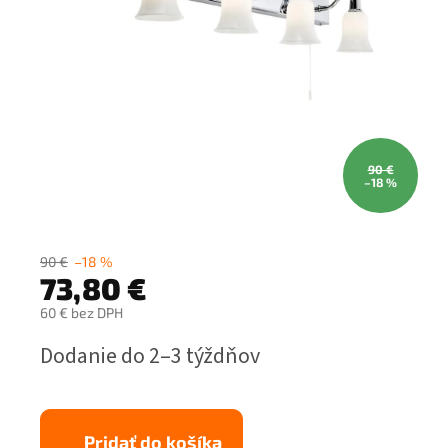
90 €
–18 %
90 €
–18 %
73,80 €
60 € bez DPH
Jednotková
Dodanie do 2–3 týždňov
cena:
Pridať do košíka