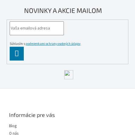
NOVINKY A AKCIE MAILOM
Súhlasím s
podmienkami ochrany osobných údajov
PĹ™IHLĂˇSIT
SE
Z
á
p
ä
Informácie pre vás
t
i
Blog
e
O nás