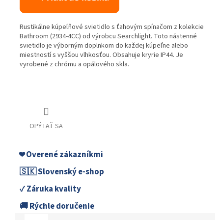
Rustikálne kúpeľňové svietidlo s ťahovým spínačom z kolekcie
Bathroom (2934-4CC) od výrobcu Searchlight. Toto nástenné
svietidlo je výborným doplnkom do každej kúpeľne alebo
miestností s vyššou vlhkosťou. Obsahuje kryrie IP44. Je
vyrobené z chrómu a opálového skla.
OPÝTAŤ SA
❤️ Overené zákazníkmi
🇸🇰 Slovenský e-shop
✓ Záruka kvality
🚚 Rýchle doručenie