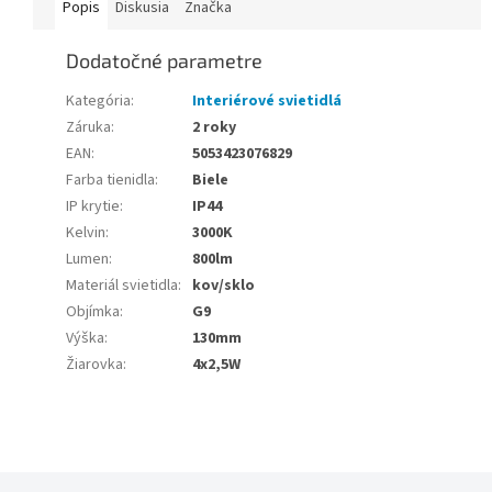
Popis
Diskusia
Značka
Dodatočné parametre
Kategória
:
Interiérové svietidlá
Záruka
:
2 roky
EAN
:
5053423076829
Farba tienidla
:
Biele
IP krytie
:
IP44
Kelvin
:
3000K
Lumen
:
800lm
Materiál svietidla
:
kov/sklo
Objímka
:
G9
Výška
:
130mm
Žiarovka
:
4x2,5W