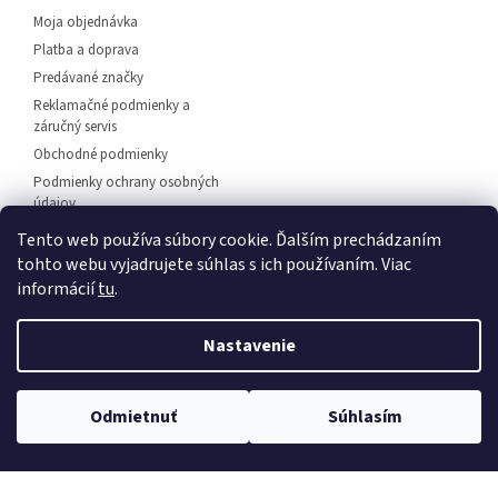
Moja objednávka
Platba a doprava
Predávané značky
Reklamačné podmienky a
záručný servis
Obchodné podmienky
Podmienky ochrany osobných
údajov
Predajňa svietidiel Dunajská
Tento web používa súbory cookie. Ďalším prechádzaním
Streda
tohto webu vyjadrujete súhlas s ich používaním. Viac
Napíšte nám
informácií
tu
.
Kontakt
Nastavenie
💡 Rozsvieťte svoj domov – 🚚
doprava zadarmo od
Vytvoril Shoptet
Odmietnuť
Súhlasím
30 €
, 🛍️
osobný odber
a 💬
odborné poradenstvo
!
Copyright 2026
EuLux.sk
. Všetky práva vyhradené.
Upraviť
nastavenie cookies