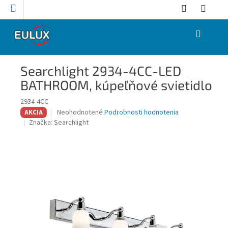
Prejsť
na
obsah
NÁKUPNÝ
KOŠÍK
Searchlight 2934-4CC-LED
BATHROOM, kúpeľňové svietidlo
2934-4CC
Priemerné
Neohodnotené
Podrobnosti hodnotenia
AKCIA
hodnotenie
Značka:
Searchlight
produktu
je
0,0
z
5
hviezdičiek.