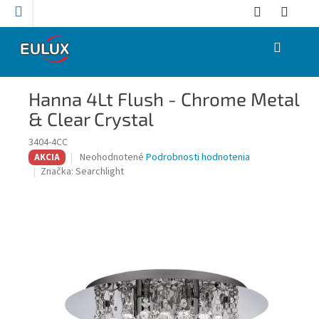
Prejsť
na
obsah
NÁKUPNÝ
KOŠÍK
Hanna 4Lt Flush - Chrome Metal
& Clear Crystal
3404-4CC
Priemerné
Neohodnotené
Podrobnosti hodnotenia
AKCIA
hodnotenie
Značka:
Searchlight
produktu
je
0,0
z
5
hviezdičiek.