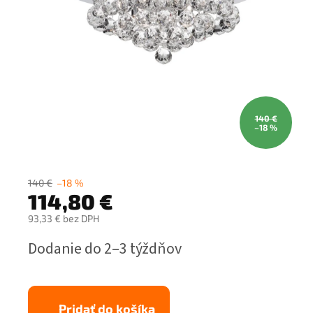
140 €
–18 %
140 €
–18 %
114,80 €
93,33 € bez DPH
Jednotková
Dodanie do 2–3 týždňov
cena:
Pridať do košíka