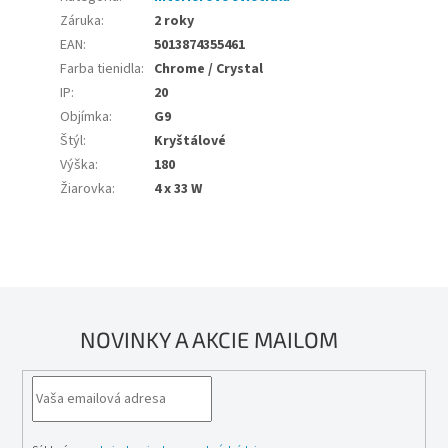
Záruka
:
2 roky
EAN
:
5013874355461
Farba tienidla
:
Chrome / Crystal
IP
:
20
Objímka
:
G9
Štýl
:
Kryštálové
Výška
:
180
Žiarovka
:
4 x 33 W
NOVINKY A AKCIE MAILOM