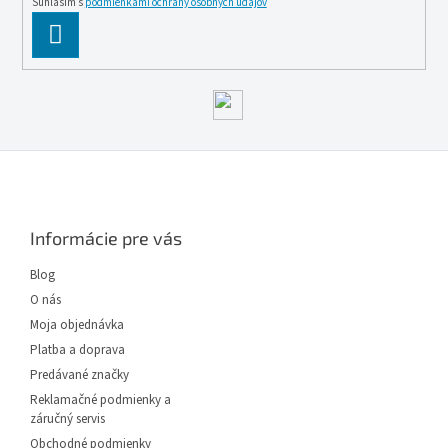
Súhlasím s
podmienkami ochrany osobných údajov
PĹ™IHLĂˇSIT
SE
Z
á
p
ä
Informácie pre vás
t
i
Blog
e
O nás
Moja objednávka
Platba a doprava
Predávané značky
Reklamačné podmienky a
záručný servis
Obchodné podmienky