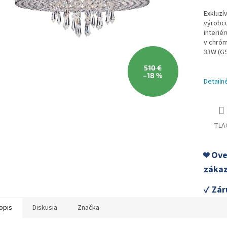
Exkluzí
výrobcu
interiér
v chróm
33W (G9
510 €
–18 %
Detailn
TLA
❤️ Ov
zákaz
✓ Zár
opis
Diskusia
Značka