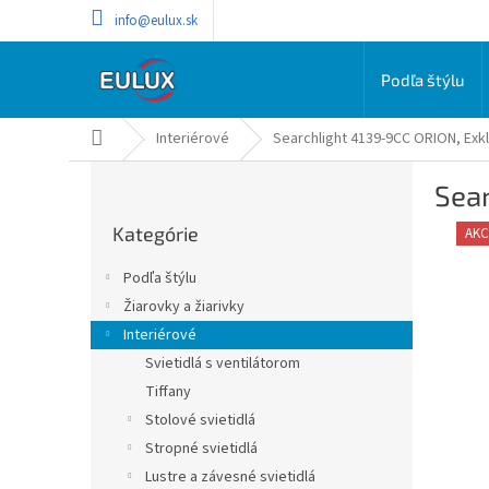
Prejsť
info@eulux.sk
na
obsah
Podľa štýlu
Domov
Interiérové
Searchlight 4139-9CC ORION, Exkl
B
Sear
o
Preskočiť
č
Kategórie
kategórie
AKC
n
ý
Podľa štýlu
p
Žiarovky a žiarivky
a
Interiérové
n
e
Svietidlá s ventilátorom
l
Tiffany
Stolové svietidlá
Stropné svietidlá
Lustre a závesné svietidlá