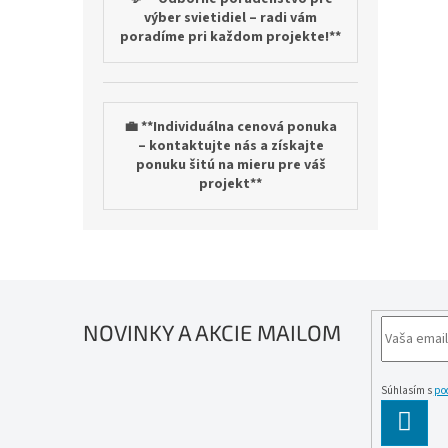
výber svietidiel – radi vám
poradíme pri každom projekte!**
💼 **Individuálna cenová ponuka
– kontaktujte nás a získajte
ponuku šitú na mieru pre váš
projekt**
NOVINKY A AKCIE MAILOM
Súhlasím s
po
PĹ™IH
SE