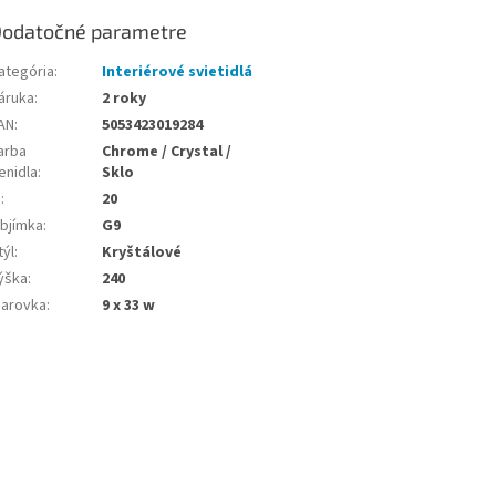
odatočné parametre
ategória
:
Interiérové svietidlá
áruka
:
2 roky
AN
:
5053423019284
arba
Chrome / Crystal /
ienidla
:
Sklo
P
:
20
bjímka
:
G9
týl
:
Kryštálové
ýška
:
240
iarovka
:
9 x 33 w