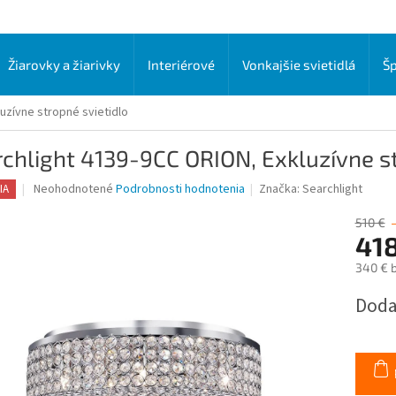
Žiarovky a žiarivky
Interiérové
Vonkajšie svietidlá
Šp
uzívne stropné svietidlo
chlight 4139-9CC ORION, Exkluzívne st
Priemerné
Neohodnotené
Podrobnosti hodnotenia
Značka:
Searchlight
IA
hodnotenie
produktu
510 €
je
418
0,0
340 € 
z
5
Jednot
Doda
hviezdičiek.
cena: