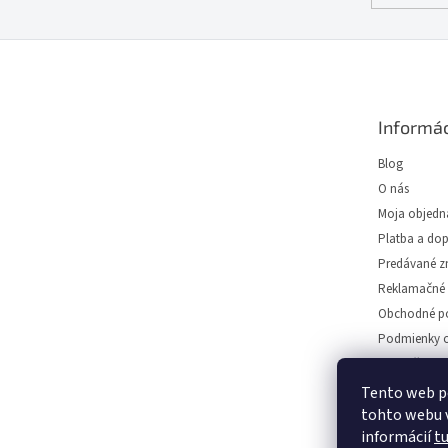
Z
á
p
ä
Informác
t
i
Blog
e
O nás
Moja objedn
Platba a do
Predávané z
Reklamačné 
Obchodné p
Podmienky o
Predajňa svie
Napíšte nám
Tento web p
tohto webu v
Kontakt
informácií
t