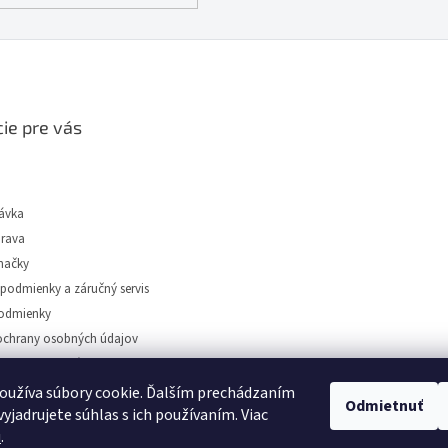
ie pre vás
ávka
prava
načky
podmienky a záručný servis
odmienky
chrany osobných údajov
tidiel Dunajská Streda
oužíva súbory cookie. Ďalším prechádzaním
Odmietnuť
yjadrujete súhlas s ich používaním. Viac
u
.