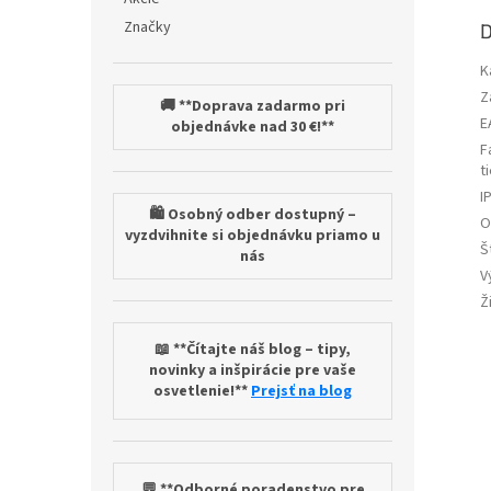
Značky
D
K
Z
🚚 **Doprava zadarmo pri
E
objednávke nad 30 €!**
F
t
I
🛍️ Osobný odber dostupný –
O
vyzdvihnite si objednávku priamo u
Š
nás
V
Ž
📖 **Čítajte náš blog – tipy,
novinky a inšpirácie pre vaše
osvetlenie!**
Prejsť na blog
💬 **Odborné poradenstvo pre