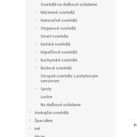
Svietidlá na diaľkové ovládanie
Nástenné svietidlá
Dekoračné svietidlá
Stojanové svietidlá
Smart svietidla
Detské svietidlá
Kúpeľňové svietidlá
Kuchynské svietidlá
Bodové svietidlá
Stropné svietidlo s pohybovým
senzorom
Spoty
Lustre
Na diaľkové ovládanie
Vonkajšie svietidlá
Špeciálne
P
Iné
Akcie