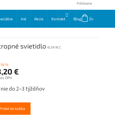
Prihlásenie
NÁKUPNÝ
eciálne
Iné
Akcie
Kontakt
Blog
Značky
KOŠÍK
ropné svietidlo
4139-9CC
–18 %
,20 €
bez DPH
ková
nie do 2–3 týždňov
Pridať do košíka