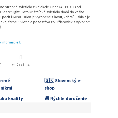
vne stropné svietidlo z kolekcie Orion (4139-9CC) od
 Searchlight. Toto krištáľové svietidlo dodá do Vášho
u pocit luxusu. Orion je vyrobené z kovu, krištáľu, skla a je
ovej farbe. Svietidlo pozostáva zo 9 žiaroviek s výkonom
).
é informácie
Č
OPÝTAŤ SA
erené
🇸🇰 Slovenský e-
níkmi
shop
uka kvality
🚚 Rýchle doručenie