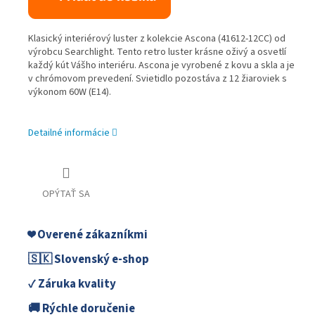
Klasický interiérový luster z kolekcie Ascona (41612-12CC) od
výrobcu Searchlight. Tento retro luster krásne oživý a osvetlí
každý kút Vášho interiéru. Ascona je vyrobené z kovu a skla a je
v chrómovom prevedení. Svietidlo pozostáva z 12 žiaroviek s
výkonom 60W (E14).
Detailné informácie
OPÝTAŤ SA
❤️ Overené zákazníkmi
🇸🇰 Slovenský e-shop
✓ Záruka kvality
🚚 Rýchle doručenie