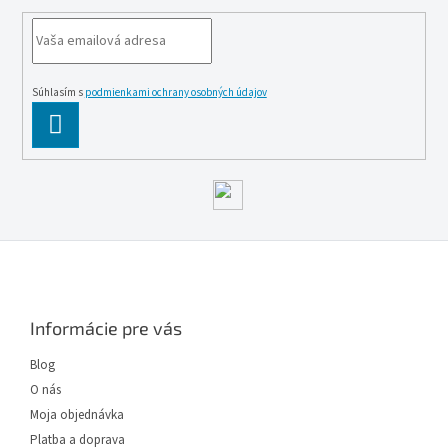
Súhlasím s
podmienkami ochrany osobných údajov
PĹ™IHLĂˇSIT
SE
Z
á
p
ä
Informácie pre vás
t
i
Blog
e
O nás
Moja objednávka
Platba a doprava