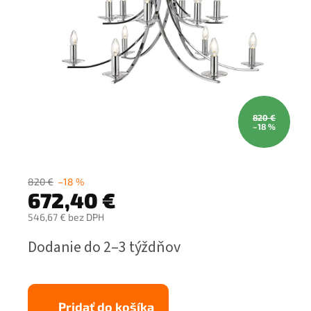
820 €
–18 %
820 €
–18 %
672,40 €
546,67 € bez DPH
Jednotková
Dodanie do 2–3 týždňov
cena:
Pridať do košíka