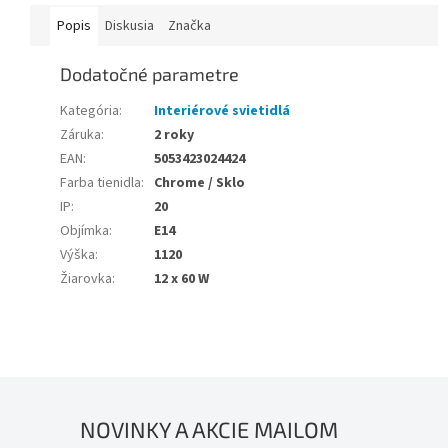
Popis
Diskusia
Značka
Dodatočné parametre
Kategória
:
Interiérové svietidlá
Záruka
:
2 roky
EAN
:
5053423024424
Farba tienidla
:
Chrome / Sklo
IP
:
20
Objímka
:
E14
Výška
:
1120
Žiarovka
:
12 x 60 W
NOVINKY A AKCIE MAILOM