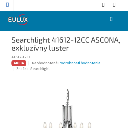
Prejsť
na
obsah
NÁKUPNÝ
KOŠÍK
Searchlight 41612-12CC ASCONA,
exkluzívny luster
41612-12CC
Priemerné
Neohodnotené
Podrobnosti hodnotenia
AKCIA
hodnotenie
Značka:
Searchlight
produktu
je
0,0
z
5
hviezdičiek.