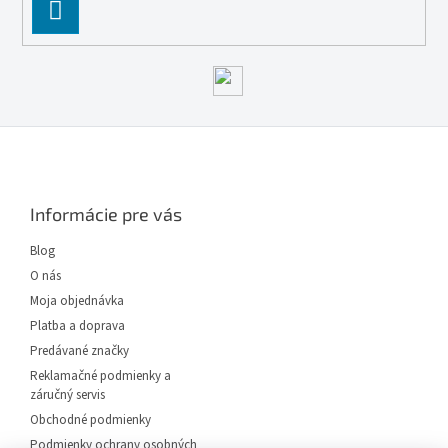
PĹ™IHLĂˇSIT
SE
Z
á
p
ä
Informácie pre vás
t
i
Blog
e
O nás
Moja objednávka
Platba a doprava
Predávané značky
Reklamačné podmienky a
záručný servis
Obchodné podmienky
Podmienky ochrany osobných