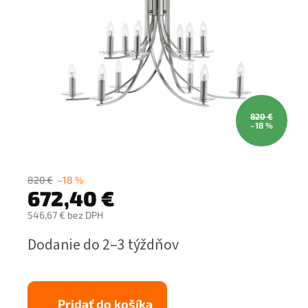
820 €
–18 %
820 €
–18 %
672,40 €
546,67 € bez DPH
Jednotková
Dodanie do 2–3 týždňov
cena:
Pridať do košíka