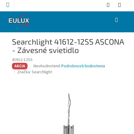
Prejsť
na
obsah
NÁKUPNÝ
KOŠÍK
Searchlight 41612-12SS ASCONA
- Závesné svietidlo
41612-12SS
Priemerné
Neohodnotené
Podrobnosti hodnotenia
AKCIA
hodnotenie
Značka:
Searchlight
produktu
je
0,0
z
5
hviezdičiek.