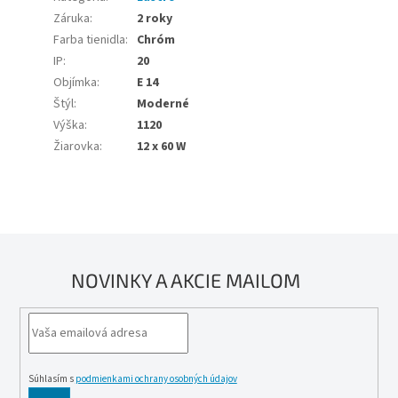
Záruka
:
2 roky
Farba tienidla
:
Chróm
IP
:
20
Objímka
:
E 14
Štýl
:
Moderné
Výška
:
1120
Žiarovka
:
12 x 60 W
NOVINKY A AKCIE MAILOM
Súhlasím s
podmienkami ochrany osobných údajov