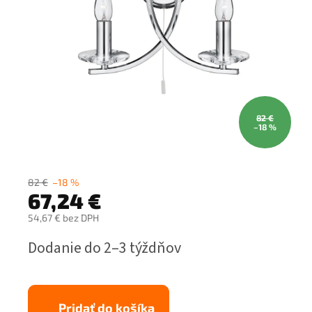
82 €
–18 %
82 €
–18 %
67,24 €
54,67 € bez DPH
Jednotková
Dodanie do 2–3 týždňov
cena:
Pridať do košíka