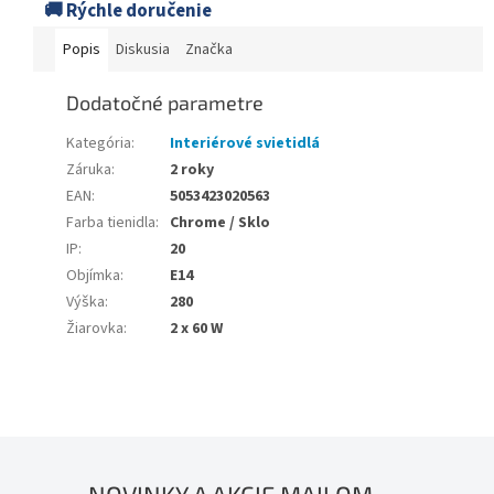
🚚 Rýchle doručenie
Popis
Diskusia
Značka
Dodatočné parametre
Kategória
:
Interiérové svietidlá
Záruka
:
2 roky
EAN
:
5053423020563
Farba tienidla
:
Chrome / Sklo
IP
:
20
Objímka
:
E14
Výška
:
280
Žiarovka
:
2 x 60 W