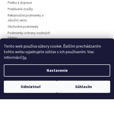
Platba a doprava
Predávané značky
Reklamačné podmienky a
záručný servis
Obchodné podmienky
Podmienky ochrany osobných
údajov
Predajňa svietidiel Dunajská
Tento web používa súbory cookie. Ďalším prechádzaním
Streda
tohto webu vyjadrujete súhlas s ich používaním. Viac
Napíšte nám
informácií
tu
.
Kontakt
Nastavenie
💡 Rozsvieťte svoj domov – 🚚
doprava zadarmo od
Vytvoril Shoptet
Odmietnuť
Súhlasím
30 €
, 🛍️
osobný odber
a 💬
odborné poradenstvo
!
Copyright 2026
EuLux.sk
. Všetky práva vyhradené.
Upraviť
nastavenie cookies