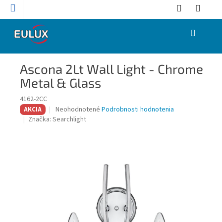
Prejsť
na
obsah
NÁKUPNÝ
KOŠÍK
Ascona 2Lt Wall Light - Chrome
Metal & Glass
4162-2CC
Priemerné
Neohodnotené
Podrobnosti hodnotenia
AKCIA
hodnotenie
Značka:
Searchlight
produktu
je
0,0
z
5
hviezdičiek.