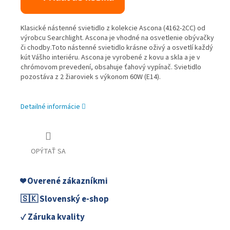
Klasické nástenné svietidlo z kolekcie Ascona (4162-2CC) od
výrobcu Searchlight. Ascona je vhodné na osvetlenie obývačky
či chodby.Toto nástenné svietidlo krásne oživý a osvetlí každý
kút Vášho interiéru. Ascona je vyrobené z kovu a skla a je v
chrómovom prevedení, obsahuje ťahový vypínač. Svietidlo
pozostáva z 2 žiaroviek s výkonom 60W (E14).
Detailné informácie
OPÝTAŤ SA
❤️ Overené zákazníkmi
🇸🇰 Slovenský e-shop
✓ Záruka kvality