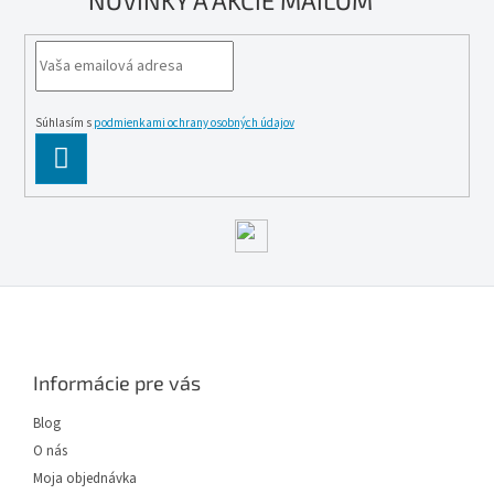
NOVINKY A AKCIE MAILOM
Súhlasím s
podmienkami ochrany osobných údajov
PĹ™IHLĂˇSIT
SE
Z
á
p
ä
Informácie pre vás
t
i
Blog
e
O nás
Moja objednávka