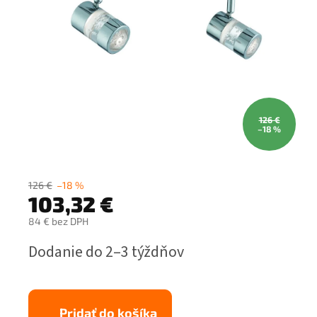
126 €
–18 %
126 €
–18 %
103,32 €
84 € bez DPH
Jednotková
Dodanie do 2–3 týždňov
cena:
Pridať do košíka