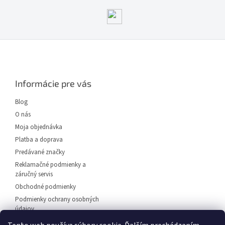
Z
á
p
ä
Informácie pre vás
t
i
Blog
e
O nás
Moja objednávka
Platba a doprava
Predávané značky
Reklamačné podmienky a
záručný servis
Obchodné podmienky
Podmienky ochrany osobných
údajov
Predajňa svietidiel Dunajská