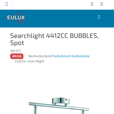
Prejsť
na
obsah
NÁKUPNÝ
KOŠÍK
Searchlight 4412CC BUBBLES,
Spot
4412CC
Priemerné
Neohodnotené
Podrobnosti hodnotenia
AKCIA
hodnotenie
Značka:
Searchlight
produktu
je
0,0
z
5
hviezdičiek.