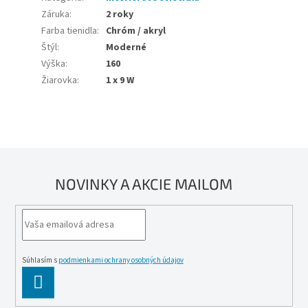
Záruka
:
2 roky
Farba tienidla
:
Chróm / akryl
Štýl
:
Moderné
Výška
:
160
Žiarovka
:
1 x 9 W
NOVINKY A AKCIE MAILOM
Súhlasím s
podmienkami ochrany osobných údajov
PĹ™IHLĂˇSIT
SE