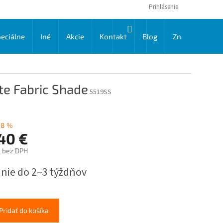
Prihlásenie
NÁKUPNÝ
eciálne
Iné
Akcie
Kontakt
Blog
Značky
KOŠÍK
ite Fabric Shade
5519SS
18 %
40 €
€ bez DPH
ková
nie do 2–3 týždňov
Pridať do košíka