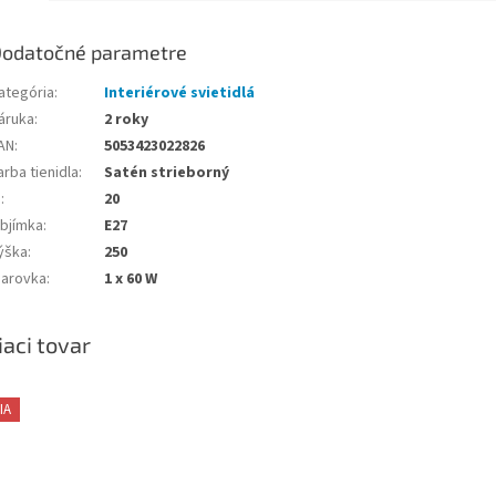
odatočné parametre
ategória
:
Interiérové svietidlá
áruka
:
2 roky
AN
:
5053423022826
arba tienidla
:
Satén strieborný
P
:
20
bjímka
:
E27
ýška
:
250
iarovka
:
1 x 60 W
iaci tovar
IA