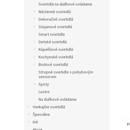
Svietidlá na diaľkové ovládanie
Nástenné svietidlá
Dekoračné svietidlá
Stojanové svietidlá
Smart svietidla
Detské svietidlá
Kúpeľňové svietidlá
Kuchynské svietidlá
Bodové svietidlá
Stropné svietidlo s pohybovým
senzorom
Spoty
Lustre
Na diaľkové ovládanie
Vonkajšie svietidlá
Špeciálne
Iné
P
Akcie