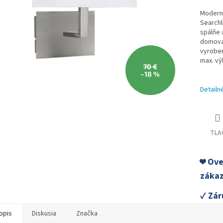
Moderné
Searchl
spálňe 
domova.
vyroben
max. vý
70 €
–18 %
Detailn
TLA
❤️ Ov
zákaz
✓ Zár
opis
Diskusia
Značka