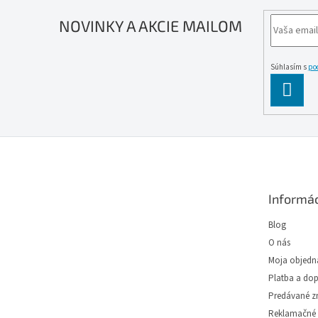
vašic
NOVINKY A AKCIE MAILOM
Súhlasím s
po
PĹ™IH
SE
Z
á
p
ä
Informác
t
i
Blog
e
O nás
Moja objedn
Platba a do
Predávané z
Reklamačné 