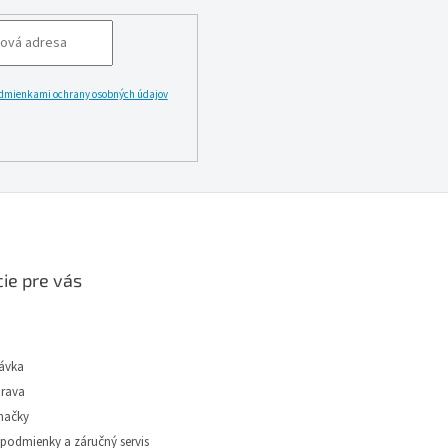
h potrieb.
dmienkami ochrany osobných údajov
LĂˇSIT
ie pre vás
ávka
prava
načky
podmienky a záručný servis