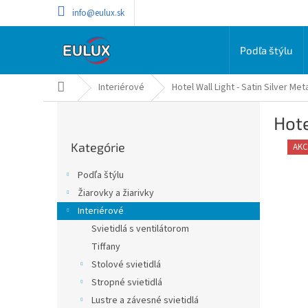
Prejsť
info@eulux.sk
na
obsah
Podľa štýlu
Domov
Interiérové
Hotel Wall Light - Satin Silver Me
B
Hote
o
Preskočiť
č
Kategórie
kategórie
AKC
n
ý
Podľa štýlu
p
Žiarovky a žiarivky
a
Interiérové
n
e
Svietidlá s ventilátorom
l
Tiffany
Stolové svietidlá
Stropné svietidlá
Lustre a závesné svietidlá