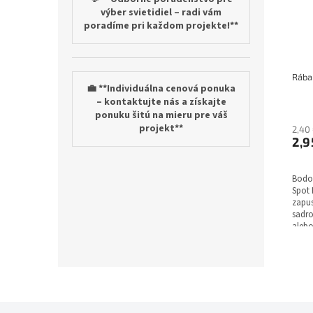
výber svietidiel – radi vám
poradíme pri každom projekte!**
💼 **Individuálna cenová ponuka
– kontaktujte nás a získajte
ponuku šitú na mieru pre váš
projekt**
2,40
2,9
Bodov
Spot 
zapus
sadr
alebo
dizaj
zapad
posky
pries
žiaro
umožň
prisp