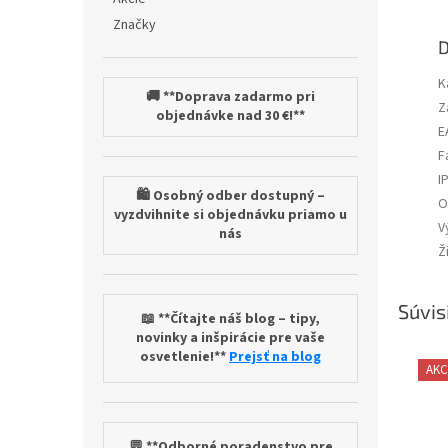
Značky
D
K
🚚 **Doprava zadarmo pri
Z
objednávke nad 30 €!**
E
F
I
🛍️ Osobný odber dostupný –
O
vyzdvihnite si objednávku priamo u
V
nás
Ž
Súvis
📖 **Čítajte náš blog – tipy,
novinky a inšpirácie pre vaše
osvetlenie!**
Prejsť na blog
AKC
💬 **Odborné poradenstvo pre