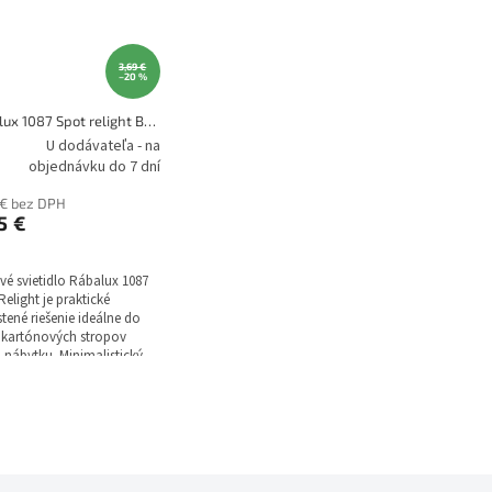
3,69 €
–20 %
Rábalux 1087 Spot relight Bodové svietidlo
U dodávateľa - na
objednávku do 7 dní
 € bez DPH
5 €
é svietidlo Rábalux 1087
Relight je praktické
tené riešenie ideálne do
okartónových stropov
 nábytku. Minimalistický
n v bielej farbe nenápadne
ne do každého interiéru a
tne presné nasvietenie
toru. Svietidlo je určené pre
vku GU5.3 (MR16) do 50W a
uje flexibilné
ôsobenie svetla podľa