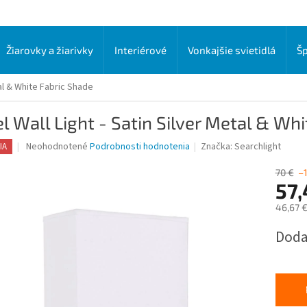
Žiarovky a žiarivky
Interiérové
Vonkajšie svietidlá
Šp
tal & White Fabric Shade
l Wall Light - Satin Silver Metal & Wh
Priemerné
Neohodnotené
Podrobnosti hodnotenia
Značka:
Searchlight
IA
hodnotenie
produktu
70 €
–
je
57,
0,0
46,67 
z
5
Jednot
Doda
hviezdičiek.
cena: