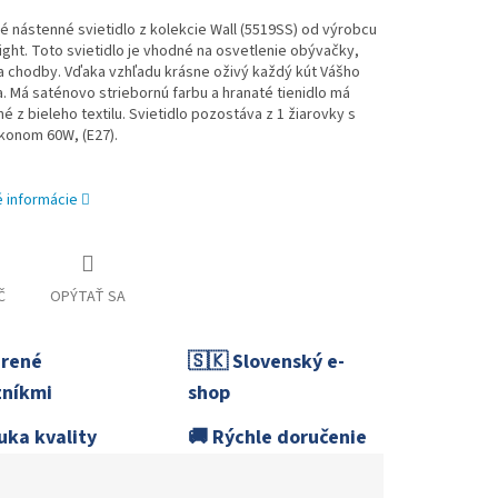
 nástenné svietidlo z kolekcie Wall (5519SS) od výrobcu
ight. Toto svietidlo je vhodné na osvetlenie obývačky,
a chodby. Vďaka vzhľadu krásne oživý každý kút Vášho
 Má saténovo striebornú farbu a hranaté tienidlo má
é z bieleho textilu. Svietidlo pozostáva z 1 žiarovky s
konom 60W, (E27).
é informácie
Č
OPÝTAŤ SA
erené
🇸🇰 Slovenský e-
níkmi
shop
uka kvality
🚚 Rýchle doručenie