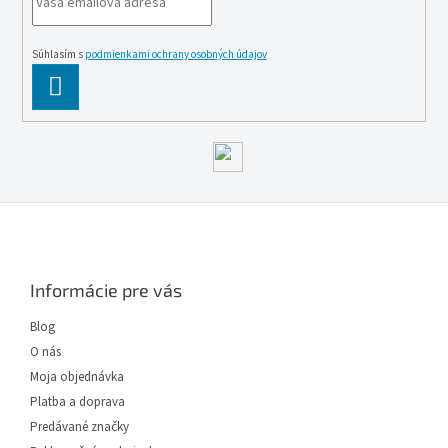
Súhlasím s
podmienkami ochrany osobných údajov
PĹ™IHLĂˇSIT
SE
Z
á
p
ä
Informácie pre vás
t
i
Blog
e
O nás
Moja objednávka
Platba a doprava
Predávané značky