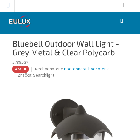
Prejsť
na
obsah
NÁKUPNÝ
KOŠÍK
Bluebell Outdoor Wall Light -
Grey Metal & Clear Polycarb
57891GY
Priemerné
Neohodnotené
Podrobnosti hodnotenia
AKCIA
hodnotenie
Značka:
Searchlight
produktu
je
0,0
z
5
hviezdičiek.