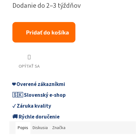
Jednotková
Dodanie do 2–3 týždňov
cena:
Pridať do košíka
OPÝTAŤ SA
❤️ Overené zákazníkmi
🇸🇰 Slovenský e-shop
✓ Záruka kvality
🚚 Rýchle doručenie
Popis
Diskusia
Značka