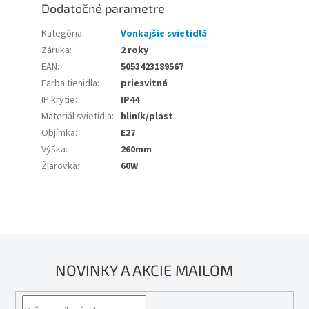
Dodatočné parametre
Kategória
:
Vonkajšie svietidlá
Záruka
:
2 roky
EAN
:
5053423189567
Farba tienidla
:
priesvitná
IP krytie
:
IP44
Materiál svietidla
:
hliník/plast
Objímka
:
E27
Výška
:
260mm
Žiarovka
:
60W
NOVINKY A AKCIE MAILOM