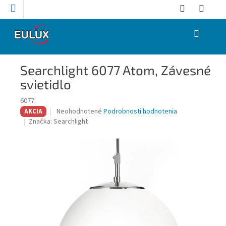
Prejsť
na
obsah
NÁKUPNÝ
KOŠÍK
Searchlight 6077 Atom, Závesné
svietidlo
6077.
Priemerné
Neohodnotené
Podrobnosti hodnotenia
AKCIA
hodnotenie
Značka:
Searchlight
produktu
je
0,0
z
5
hviezdičiek.