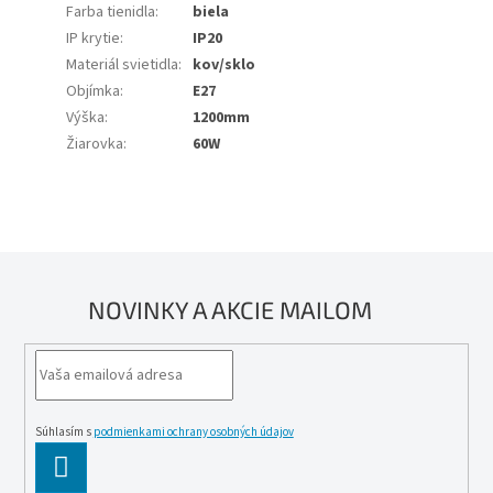
Farba tienidla
:
biela
IP krytie
:
IP20
Materiál svietidla
:
kov/sklo
Objímka
:
E27
Výška
:
1200mm
Žiarovka
:
60W
NOVINKY A AKCIE MAILOM
Súhlasím s
podmienkami ochrany osobných údajov
PĹ™IHLĂˇSIT
SE