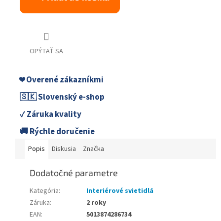
OPÝTAŤ SA
❤️ Overené zákazníkmi
🇸🇰 Slovenský e-shop
✓ Záruka kvality
🚚 Rýchle doručenie
Popis
Diskusia
Značka
Dodatočné parametre
Kategória
:
Interiérové svietidlá
Záruka
:
2 roky
EAN
:
5013874286734