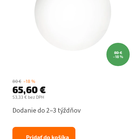
80 €
–18 %
80 €
–18 %
65,60 €
53,33 € bez DPH
Jednotková
Dodanie do 2–3 týždňov
cena:
Pridať do košíka