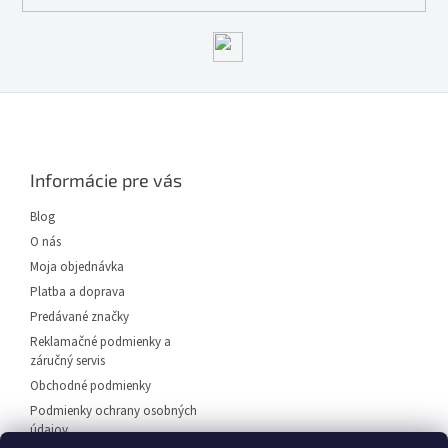
Z
á
p
ä
Informácie pre vás
t
i
Blog
e
O nás
Moja objednávka
Platba a doprava
Predávané značky
Reklamačné podmienky a
záručný servis
Obchodné podmienky
Podmienky ochrany osobných
údajov