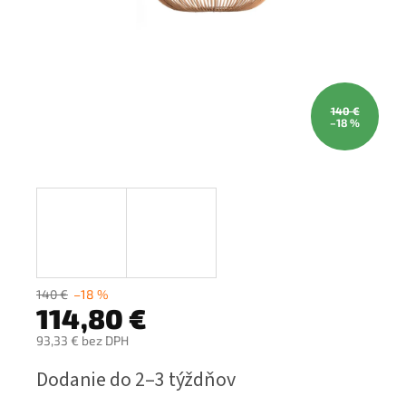
140 €
–18 %
140 €
–18 %
114,80 €
93,33 € bez DPH
Jednotková
Dodanie do 2–3 týždňov
cena: