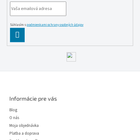
Súhlasím s
podmienkami ochrany osobných údajov
PĹ™IHLĂˇSIT
SE
Z
á
p
ä
Informácie pre vás
t
i
Blog
e
O nás
Moja objednávka
Platba a doprava