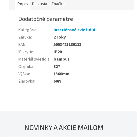
Popis
Diskusia
Značka
Dodatočné parametre
Kategória
:
Interiérové svietidlá
Záruka
:
2 roky
EAN
:
5053423180113
IP krytie
:
IP20
Materiál svietidla
:
bambus
Objimka
:
E27
Výška
:
1360mm
Žiarovka
:
60W
NOVINKY A AKCIE MAILOM