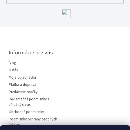
Z
á
p
ä
Informácie pre vás
t
i
Blog
e
O nás
Moja objednávka
Platba a doprava
Predávané značky
Reklamačné podmienky a
záručný servis
Obchodné podmienky
Podmienky ochrany osobných
údajov