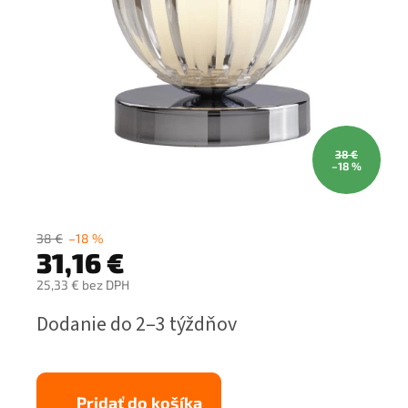
38 €
–18 %
38 €
–18 %
31,16 €
25,33 € bez DPH
Jednotková
Dodanie do 2–3 týždňov
cena:
Pridať do košíka