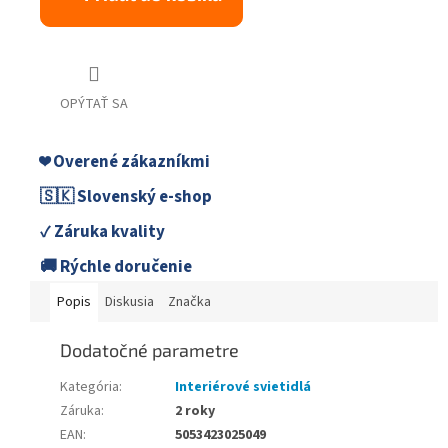
OPÝTAŤ SA
❤️ Overené zákazníkmi
🇸🇰 Slovenský e-shop
✓ Záruka kvality
🚚 Rýchle doručenie
Popis
Diskusia
Značka
Dodatočné parametre
Kategória
:
Interiérové svietidlá
Záruka
:
2 roky
EAN
:
5053423025049