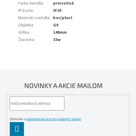
Farba tienidla
:
priesvitná
IP krytie
:
IP20
Materiál svietidla
:
kov/plast
Objímka
:
G9
Výška
:
140mm
Žiarovka
:
33w
NOVINKY A AKCIE MAILOM
Súhlasím s
podmienkami ochrany osobných údajov
PĹ™IHLĂˇSIT
SE