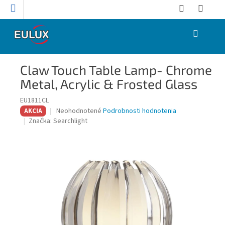
Prejsť
na
obsah
NÁKUPNÝ
KOŠÍK
Claw Touch Table Lamp- Chrome
Metal, Acrylic & Frosted Glass
EU1811CL
Priemerné
Neohodnotené
Podrobnosti hodnotenia
AKCIA
hodnotenie
Značka:
Searchlight
produktu
je
0,0
z
5
hviezdičiek.