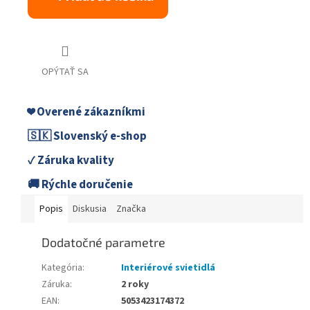
OPÝTAŤ SA
❤️ Overené zákazníkmi
🇸🇰 Slovenský e-shop
✓ Záruka kvality
🚚 Rýchle doručenie
Popis
Diskusia
Značka
Dodatočné parametre
Kategória
:
Interiérové svietidlá
Záruka
:
2 roky
EAN
:
5053423174372