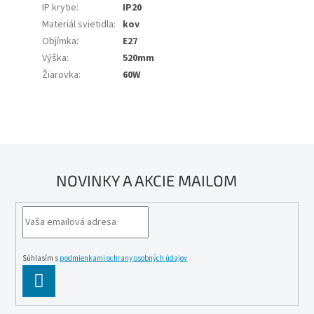
IP krytie
:
IP20
Materiál svietidla
:
kov
Objímka
:
E27
Výška
:
520mm
Žiarovka
:
60W
NOVINKY A AKCIE MAILOM
Súhlasím s
podmienkami ochrany osobných údajov
PĹ™IHLĂˇSIT
SE