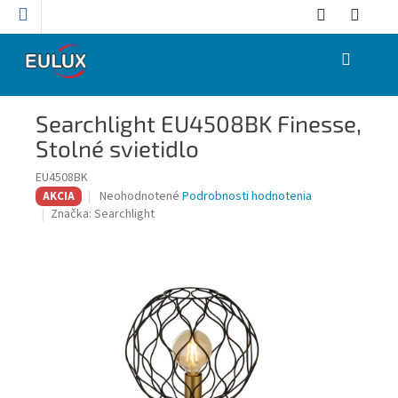
Prejsť
na
obsah
NÁKUPNÝ
KOŠÍK
Searchlight EU4508BK Finesse,
Stolné svietidlo
EU4508BK
Priemerné
Neohodnotené
Podrobnosti hodnotenia
AKCIA
hodnotenie
Značka:
Searchlight
produktu
je
0,0
z
5
hviezdičiek.