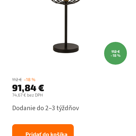
112 €
–18 %
112 €
–18 %
91,84 €
74,67 € bez DPH
Jednotková
Dodanie do 2–3 týždňov
cena:
Pridať do košíka