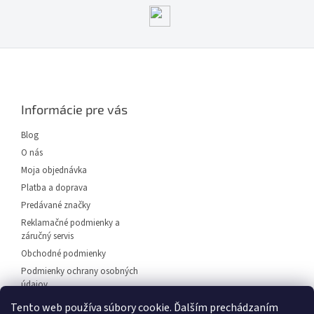
Z
á
p
ä
Informácie pre vás
t
i
Blog
e
O nás
Moja objednávka
Platba a doprava
Predávané značky
Reklamačné podmienky a
záručný servis
Obchodné podmienky
Podmienky ochrany osobných
údajov
Predajňa svietidiel Dunajská
Tento web používa súbory cookie. Ďalším prechádzaním