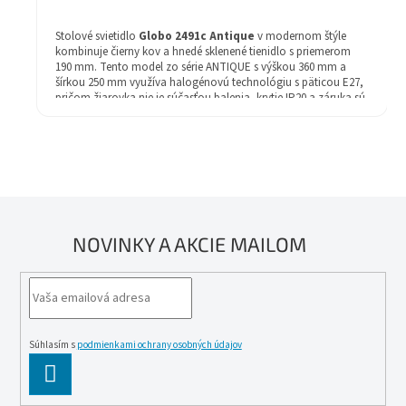
Stolové svietidlo
Globo 2491c Antique
v modernom štýle
kombinuje čierny kov a hnedé sklenené tienidlo s priemerom
190 mm. Tento model zo série ANTIQUE s výškou 360 mm a
šírkou 250 mm využíva halogénovú technológiu s päticou E27,
pričom žiarovka nie je súčasťou balenia, krytie IP20 a záruka sú
2 rok.
NOVINKY A AKCIE MAILOM
Súhlasím s
podmienkami ochrany osobných údajov
PĹ™IHLĂˇSIT
SE