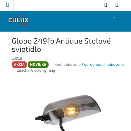
Prejsť
na
obsah
NÁKUPNÝ
KOŠÍK
Globo 2491b Antique Stolové
svietidlo
2491B
Priemerné
Neohodnotené
Podrobnosti hodnotenia
AKCIA
NOVINKA
hodnotenie
Značka:
Globo lighting
produktu
je
0,0
z
5
hviezdičiek.