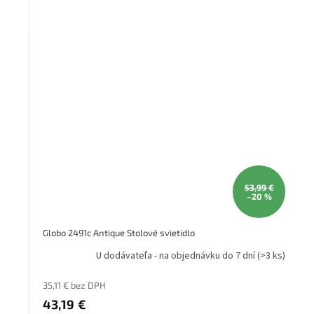
53,99 €
–20 %
Globo 2491c Antique Stolové svietidlo
U dodávateľa - na objednávku do 7 dní
(>3 ks)
35,11 € bez DPH
43,19 €