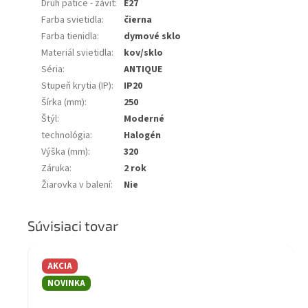
Druh pätice - závit
:
E27
Farba svietidla
:
čierna
Farba tienidla
:
dymové sklo
Materiál svietidla
:
kov/sklo
Séria
:
ANTIQUE
Stupeň krytia (IP)
:
IP20
Šírka (mm)
:
250
Štýl
:
Moderné
technológia
:
Halogén
Výška (mm)
:
320
Záruka
:
2 rok
Žiarovka v balení
:
Nie
Súvisiaci tovar
AKCIA
NOVINKA