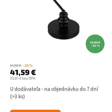
51,99 €
–20 %
51,99 €
–20 %
41,59 €
33,81 € bez DPH
Jednotková
U dodávateľa - na objednávku do 7 dní
cena:
(>3 ks)