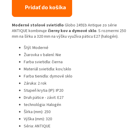
Pridať do košíka
Moderné stolové svietidlo
Globo 2491b Antique zo série
ANTIQUE kombinuje
čierny kov a dymové sklo
. S rozmermi 250
mm na šírku a 320 mm na výšku využíva päticu E27 (halogén).
Štýl: Moderné
Žiarovka v balení: Nie
Farba svietidla: čierna
Materiál svietidla: kov/sklo
Farba tienidla: dymové sklo
Záruka: 2 rok
Stupeň krytia (IP): IP20
Druh pätice - závit: E27
technológia: Halogén
Šírka (mm): 250
Výška (mm): 320
Séria: ANTIQUE