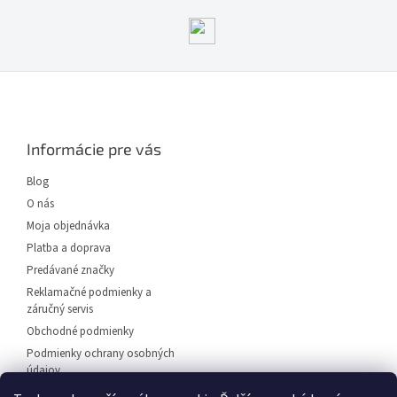
Z
á
p
ä
Informácie pre vás
t
i
Blog
e
O nás
Moja objednávka
Platba a doprava
Predávané značky
Reklamačné podmienky a
záručný servis
Obchodné podmienky
Podmienky ochrany osobných
údajov
Predajňa svietidiel Dunajská