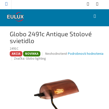
Prejsť
na
obsah
NÁKUPNÝ
KOŠÍK
Globo 2491c Antique Stolové
svietidlo
2491C
Priemerné
Neohodnotené
Podrobnosti hodnotenia
AKCIA
NOVINKA
hodnotenie
Značka:
Globo lighting
produktu
je
0,0
z
5
hviezdičiek.