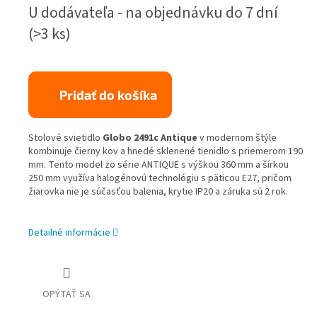
Jednotková
U dodávateľa - na objednávku do 7 dní
cena:
(>3 ks)
Pridať do košíka
Stolové svietidlo
Globo 2491c Antique
v modernom štýle
kombinuje čierny kov a hnedé sklenené tienidlo s priemerom 190
mm. Tento model zo série ANTIQUE s výškou 360 mm a šírkou
250 mm využíva halogénovú technológiu s päticou E27, pričom
žiarovka nie je súčasťou balenia, krytie IP20 a záruka sú 2 rok.
Detailné informácie
OPÝTAŤ SA