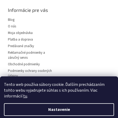
p
ä
Informácie pre vás
t
i
Blog
e
O nás
Moja objednávka
Platba a doprava
Predávané značky
Reklamačné podmienky a
záručný servis
Obchodné podmienky
Podmienky ochrany osobných
údajov
Predajňa svietidiel Dunajská
Tento web používa súbory cookie. Ďalším prechádzaním
Streda
tohto webu vyjadrujete súhlas s ich používaním. Viac
Napíšte nám
informácií
tu
.
Kontakt
Nastavenie