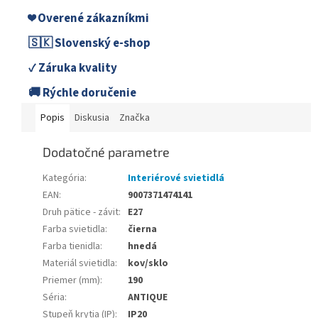
❤️ Overené zákazníkmi
🇸🇰 Slovenský e-shop
✓ Záruka kvality
🚚 Rýchle doručenie
Popis
Diskusia
Značka
Dodatočné parametre
Kategória
:
Interiérové svietidlá
EAN
:
9007371474141
Druh pätice - závit
:
E27
Farba svietidla
:
čierna
Farba tienidla
:
hnedá
Materiál svietidla
:
kov/sklo
Priemer (mm)
:
190
Séria
:
ANTIQUE
Stupeň krytia (IP)
:
IP20