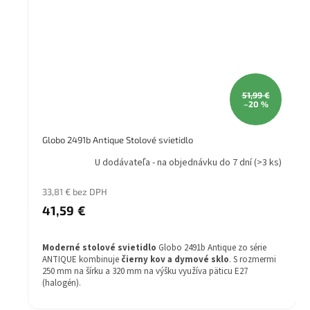
51,99 €
–20 %
Globo 2491b Antique Stolové svietidlo
U dodávateľa - na objednávku do 7 dní
(>3 ks)
33,81 € bez DPH
41,59 €
Moderné stolové svietidlo
Globo 2491b Antique zo série
ANTIQUE kombinuje
čierny kov a dymové sklo
. S rozmermi
250 mm na šírku a 320 mm na výšku využíva päticu E27
(halogén).
Štýl: Moderné