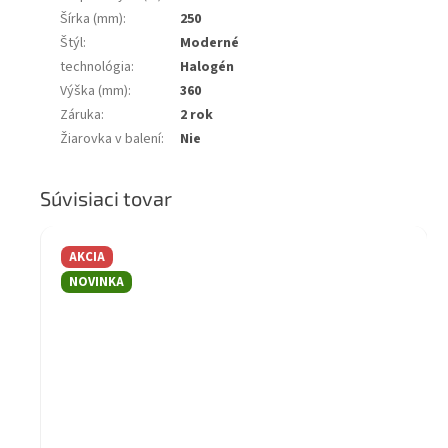
Šírka (mm)
:
250
Štýl
:
Moderné
technológia
:
Halogén
Výška (mm)
:
360
Záruka
:
2 rok
Žiarovka v balení
:
Nie
Súvisiaci tovar
AKCIA
NOVINKA