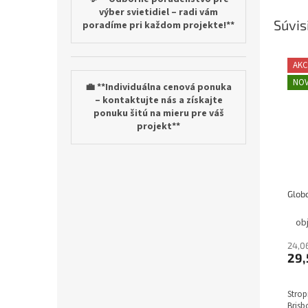
výber svietidiel – radi vám
Súvis
poradíme pri každom projekte!**
AKC
NOV
💼 **Individuálna cenová ponuka
– kontaktujte nás a získajte
ponuku šitú na mieru pre váš
projekt**
ob
24,0
29,
Strop
Brisb