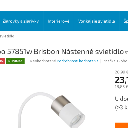
Žiarovky a žiarivky
Interiérové
Vonkajšie svietidlá
Šp
vietidlo
o 57851w Brisbon Nástenné svietidlo
5
Priemerné
Neohodnotené
Podrobnosti hodnotenia
Značka:
Globo 
IA
NOVINKA
hodnotenie
produktu
28,99 
je
23,
0,0
18,85 
z
5
Jednot
U do
hviezdičiek.
cena:
(>3 k