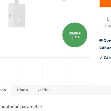
TLA
28,99 €
–20 %
❤️ Ov
zákaz
✓ Zár
opis
Diskusia
Značka
odatočné parametre