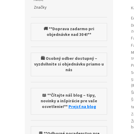
Značky
K
E
D
🚚 **Doprava zadarmo pri
z
objednávke nad 30 €!**
F
F
M
s
🛍️ Osobný odber dostupný –
vyzdvihnite si objednávku priamo u
P
nás
S
S
(I
Š
📖 **Čítajte náš blog – tipy,
Š
novinky a inšpirácie pre vaše
osvetlenie!**
Prejsť na blog
t
Z
Ž
b
💬 **Odborné poradenstvo pre