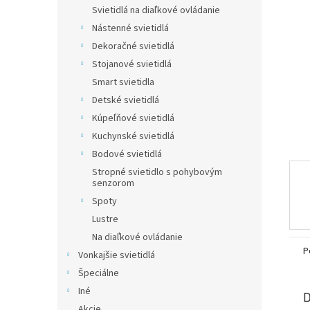
Svietidlá na diaľkové ovládanie
Nástenné svietidlá
Dekoračné svietidlá
Stojanové svietidlá
Smart svietidla
Detské svietidlá
Kúpeľňové svietidlá
Kuchynské svietidlá
Bodové svietidlá
Stropné svietidlo s pohybovým
senzorom
Spoty
Lustre
Na diaľkové ovládanie
P
Vonkajšie svietidlá
Špeciálne
Iné
D
Akcie