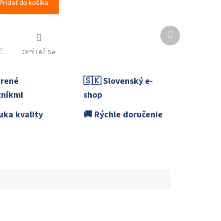
Pridať do košíka
Ďalší
produkt
Č
OPÝTAŤ SA
erené
🇸🇰 Slovenský e-
níkmi
shop
uka kvality
🚚 Rýchle doručenie