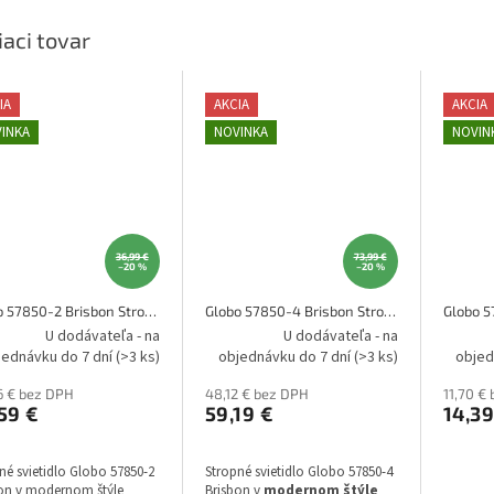
iaci tovar
IA
AKCIA
AKCIA
INKA
NOVINKA
NOVIN
36,99 €
73,99 €
–20 %
–20 %
Globo 57850-2 Brisbon Stropné svietidlo
Globo 57850-4 Brisbon Stropné svietidlo
U dodávateľa - na
U dodávateľa - na
jednávku do 7 dní
(>3 ks)
objednávku do 7 dní
(>3 ks)
objed
6 € bez DPH
48,12 € bez DPH
11,70 €
59 €
59,19 €
14,39
né svietidlo Globo 57850-2
Stropné svietidlo Globo 57850-4
on v modernom štýle
Brisbon v
modernom štýle