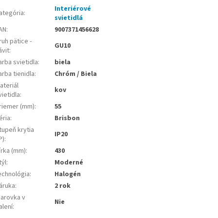
Interiérové
ategória
:
svietidlá
AN
:
9007371456628
ruh pätice -
GU10
ávit
:
arba svietidla
:
biela
arba tienidla
:
Chróm / Biela
ateriál
kov
vietidla
:
riemer (mm)
:
55
éria
:
Brisbon
tupeň krytia
IP20
P)
:
írka (mm)
:
430
týl
:
Moderné
echnológia
:
Halogén
áruka
:
2 rok
iarovka v
Nie
alení
: