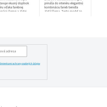
tavuje vkusný doplnok
prináša do interiéru elegantnú
iéru vďaka farebnej
kombináciu farieb tienidla
nácii čiernej a zlatej.
zlatá/čierna. Tento model zo
o
kovový model
so šírkou
série Brisbon je vyrobený z kovu
mm a priemerom 55 mm
v čiernej farbe s celkovou šírkou
va halogén technológiu s
560 mm.
ou GU10, pričom žiarovka
 v balení.
Svietidlo využíva
technológiu
halogén
s päticou GU10,
pričom žiarovka v balení nie je
súčasťou. Disponuje stupňom
krytia IP20 a vzťahuje sa naň
záruka 2 rok.
dmienkami ochrany osobných údajov
LĂˇSIT