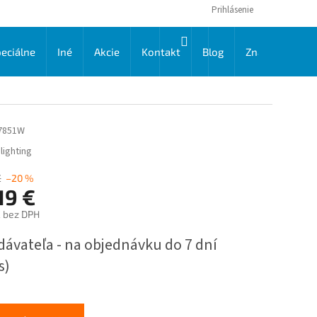
Prihlásenie
NÁKUPNÝ
eciálne
Iné
Akcie
Kontakt
Blog
Značky
KOŠÍK
7851W
lighting
€
–20 %
19 €
€ bez DPH
ková
dávateľa - na objednávku do 7 dní
s)