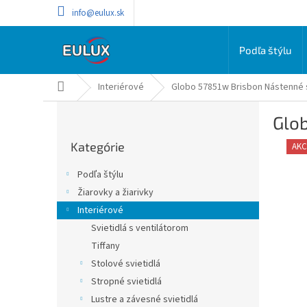
Prejsť
info@eulux.sk
na
obsah
Podľa štýlu
Domov
Interiérové
Globo 57851w Brisbon Nástenné s
B
Glob
o
Preskočiť
č
Kategórie
kategórie
AKC
n
ý
Podľa štýlu
p
Žiarovky a žiarivky
a
Interiérové
n
e
Svietidlá s ventilátorom
l
Tiffany
Stolové svietidlá
Stropné svietidlá
Lustre a závesné svietidlá