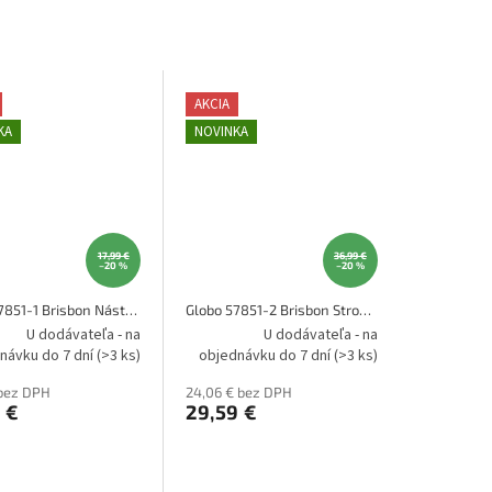
AKCIA
KA
NOVINKA
17,99 €
36,99 €
–20 %
–20 %
Globo 57851-1 Brisbon Nástenné svietidlo
Globo 57851-2 Brisbon Stropné svietidlo
U dodávateľa - na
U dodávateľa - na
návku do 7 dní
(>3 ks)
objednávku do 7 dní
(>3 ks)
 bez DPH
24,06 € bez DPH
 €
29,59 €