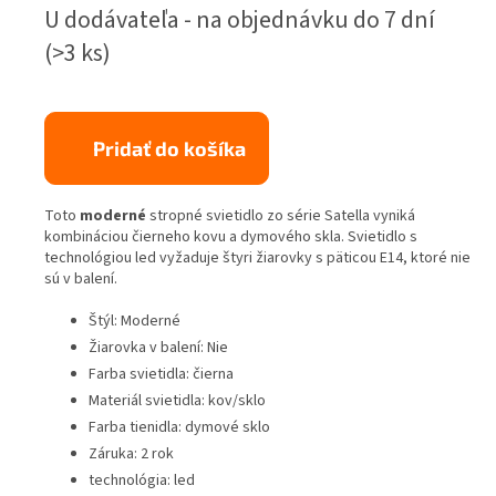
Jednotková
U dodávateľa - na objednávku do 7 dní
cena:
(>3 ks)
Pridať do košíka
Toto
moderné
stropné svietidlo zo série Satella vyniká
kombináciou čierneho kovu a dymového skla. Svietidlo s
technológiou led vyžaduje štyri žiarovky s päticou E14, ktoré nie
sú v balení.
Štýl: Moderné
Žiarovka v balení: Nie
Farba svietidla: čierna
Materiál svietidla: kov/sklo
Farba tienidla: dymové sklo
Záruka: 2 rok
technológia: led