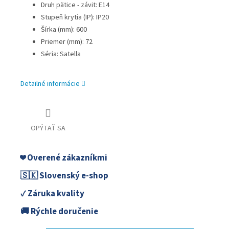
Druh pätice - závit: E14
Stupeň krytia (IP): IP20
Šírka (mm): 600
Priemer (mm): 72
Séria: Satella
Detailné informácie
OPÝTAŤ SA
❤️ Overené zákazníkmi
🇸🇰 Slovenský e-shop
✓ Záruka kvality
🚚 Rýchle doručenie