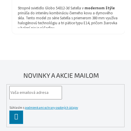
Stropné svietidlo Globo 54312-3d Satella v
modernom štýle
prináša do interiéru kombináciu čierneho kovu a dymového
skla. Tento model zo série Satella s priemerom 380 mm využíva
halogénovú technológiu a tri pätice typu E14, pričom žiarovka
v balení nie je súčasťou.
Štýl: Moderné
Žiarovka v balení: Nie
Farba svietidla: čierna
Materiál svietidla: kov/sklo
Farba tienidla: dymové sklo
Záruka: 2 rok
Druh pätice - závit: E14
Stupeň krytia (IP): IP20
NOVINKY A AKCIE MAILOM
technológia: Halogén
Priemer (mm): 380
Séria: Satella
Súhlasím s
podmienkami ochrany osobných údajov
PĹ™IHLĂˇSIT
SE