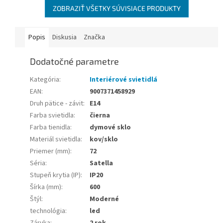
ZOBRAZIŤ VŠETKY SÚVISIACE PRODUKTY
Popis
Diskusia
Značka
Dodatočné parametre
Kategória
:
Interiérové svietidlá
EAN
:
9007371458929
Druh pätice - závit
:
E14
Farba svietidla
:
čierna
Farba tienidla
:
dymové sklo
Materiál svietidla
:
kov/sklo
Priemer (mm)
:
72
Séria
:
Satella
Stupeň krytia (IP)
:
IP20
Šírka (mm)
:
600
Štýl
:
Moderné
technológia
:
led