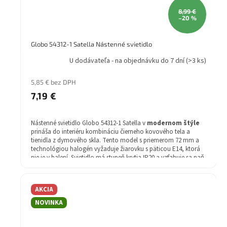
8,99 €
–20 %
Globo 54312-1 Satella Nástenné svietidlo
U dodávateľa - na objednávku do 7 dní
(>3 ks)
5,85 € bez DPH
7,19 €
Nástenné svietidlo Globo 54312-1 Satella v
modernom štýle
prináša do interiéru kombináciu čierneho kovového tela a
tienidla z dymového skla. Tento model s priemerom 72 mm a
technológiou halogén vyžaduje žiarovku s päticou E14, ktorá
nie je v balení. Svietidlo má stupeň krytia IP20 a vzťahuje sa naň
2 rok záruka.
AKCIA
NOVINKA