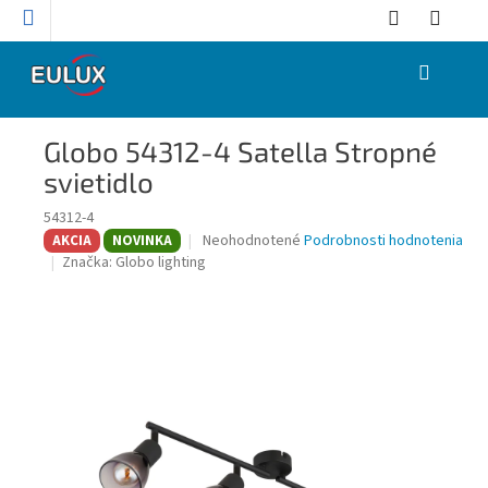
Prejsť
na
obsah
NÁKUPNÝ
KOŠÍK
Globo 54312-4 Satella Stropné
svietidlo
54312-4
Priemerné
Neohodnotené
Podrobnosti hodnotenia
AKCIA
NOVINKA
hodnotenie
Značka:
Globo lighting
produktu
je
0,0
z
5
hviezdičiek.