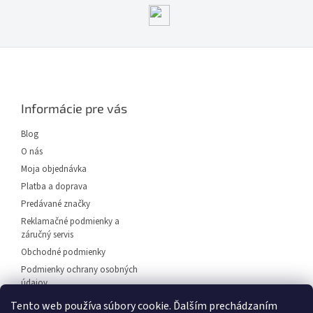
Z
á
p
ä
Informácie pre vás
t
i
Blog
e
O nás
Moja objednávka
Platba a doprava
Predávané značky
Reklamačné podmienky a
záručný servis
Obchodné podmienky
Podmienky ochrany osobných
údajov
Predajňa svietidiel Dunajská
Tento web používa súbory cookie. Ďalším prechádzaním