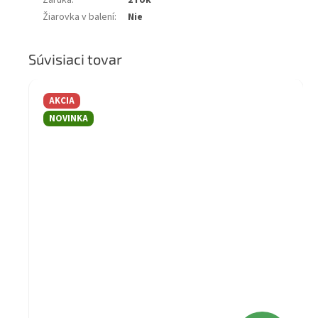
Záruka
:
2 rok
Žiarovka v balení
:
Nie
Súvisiaci tovar
AKCIA
NOVINKA