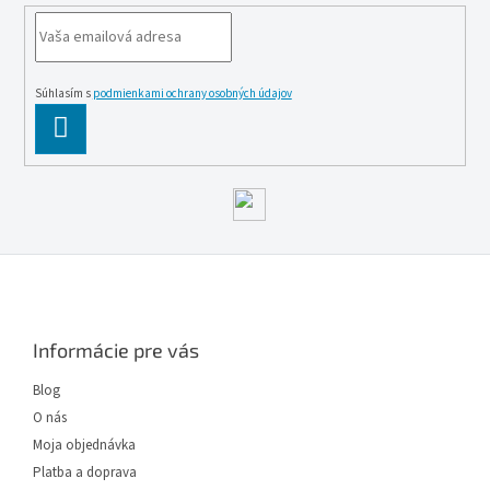
Súhlasím s
podmienkami ochrany osobných údajov
PĹ™IHLĂˇSIT
SE
Z
á
p
ä
Informácie pre vás
t
i
Blog
e
O nás
Moja objednávka
Platba a doprava