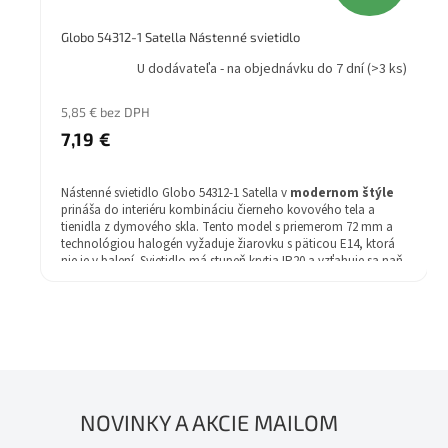
Globo 54312-1 Satella Nástenné svietidlo
U dodávateľa - na objednávku do 7 dní
(>3 ks)
5,85 € bez DPH
7,19 €
Nástenné svietidlo Globo 54312-1 Satella v
modernom štýle
prináša do interiéru kombináciu čierneho kovového tela a
tienidla z dymového skla. Tento model s priemerom 72 mm a
technológiou halogén vyžaduje žiarovku s päticou E14, ktorá
nie je v balení. Svietidlo má stupeň krytia IP20 a vzťahuje sa naň
2 rok záruka.
NOVINKY A AKCIE MAILOM