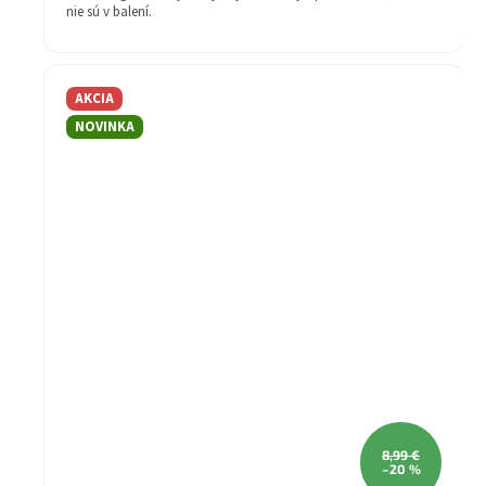
nie sú v balení.
Štýl: Moderné
Žiarovka v balení: Nie
Farba svietidla: čierna
AKCIA
Materiál svietidla: kov/sklo
Farba tienidla: dymové sklo
NOVINKA
Záruka: 2 rok
technológia: led
Druh pätice - závit: E14
Stupeň krytia (IP): IP20
Šírka (mm): 600
Priemer (mm): 72
Séria: Satella
8,99 €
–20 %