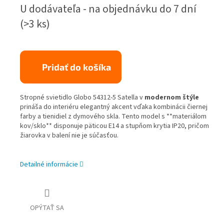
Jednotková
U dodávateľa - na objednávku do 7 dní
cena:
(>3 ks)
Pridať do košíka
Stropné svietidlo Globo 54312-5 Satella v
modernom štýle
prináša do interiéru elegantný akcent vďaka kombinácii čiernej
farby a tienidiel z dymového skla. Tento model s **materiálom
kov/sklo** disponuje päticou E14 a stupňom krytia IP20, pričom
žiarovka v balení nie je súčasťou.
Detailné informácie
OPÝTAŤ SA