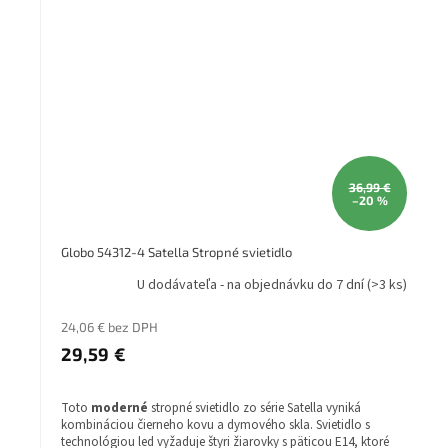
36,99 €
–20 %
Globo 54312-4 Satella Stropné svietidlo
U dodávateľa - na objednávku do 7 dní
(>3 ks)
24,06 € bez DPH
29,59 €
Toto
moderné
stropné svietidlo zo série Satella vyniká
kombináciou čierneho kovu a dymového skla. Svietidlo s
technológiou led vyžaduje štyri žiarovky s päticou E14, ktoré