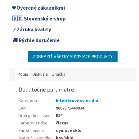
❤️ Overené zákazníkmi
🇸🇰 Slovenský e-shop
✓ Záruka kvality
🚚 Rýchle doručenie
ZOBRAZIŤ VŠETKY SÚVISIACE PRODUKTY
Popis
Diskusia
Značka
Dodatočné parametre
Kategória
:
Interiérové svietidlá
EAN
:
9007371449934
Druh pätice - závit
:
E14
Farba svietidla
:
čierna
Farba tienidla
:
dymové sklo
Materiál svietidla
:
kov/sklo