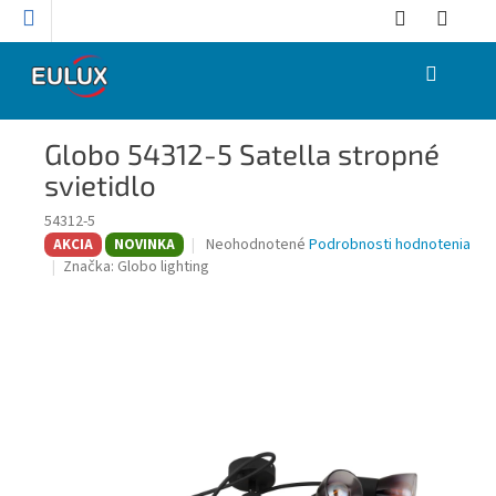
Prejsť
na
obsah
NÁKUPNÝ
KOŠÍK
Globo 54312-5 Satella stropné
svietidlo
54312-5
Priemerné
Neohodnotené
Podrobnosti hodnotenia
AKCIA
NOVINKA
hodnotenie
Značka:
Globo lighting
produktu
je
0,0
z
5
hviezdičiek.