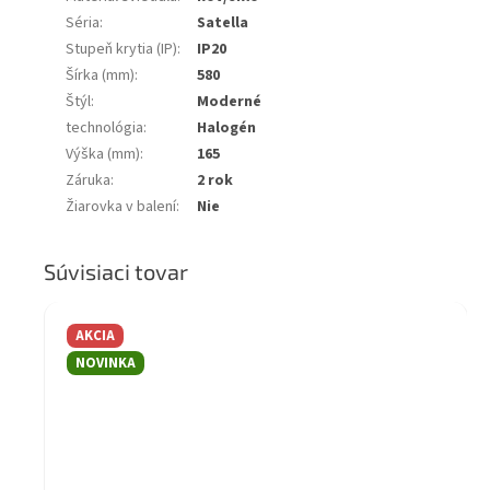
Séria
:
Satella
Stupeň krytia (IP)
:
IP20
Šírka (mm)
:
580
Štýl
:
Moderné
technológia
:
Halogén
Výška (mm)
:
165
Záruka
:
2 rok
Žiarovka v balení
:
Nie
Súvisiaci tovar
AKCIA
NOVINKA