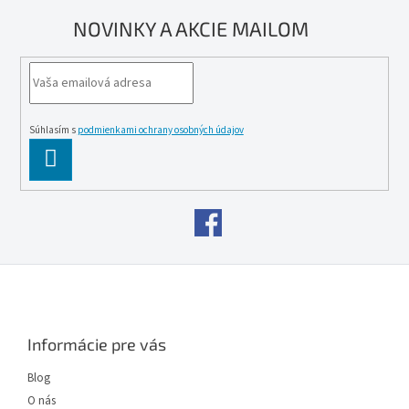
NOVINKY A AKCIE MAILOM
Súhlasím s
podmienkami ochrany osobných údajov
PĹ™IHLĂˇSIT
SE
Z
á
p
ä
Informácie pre vás
t
i
Blog
e
O nás