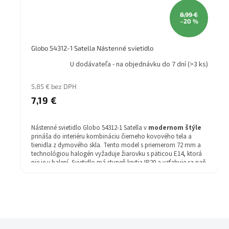
8,99 €
–20 %
Globo 54312-1 Satella Nástenné svietidlo
U dodávateľa - na objednávku do 7 dní
(>3 ks)
5,85 € bez DPH
7,19 €
Nástenné svietidlo Globo 54312-1 Satella v
modernom štýle
prináša do interiéru kombináciu čierneho kovového tela a
tienidla z dymového skla. Tento model s priemerom 72 mm a
technológiou halogén vyžaduje žiarovku s päticou E14, ktorá
nie je v balení. Svietidlo má stupeň krytia IP20 a vzťahuje sa naň
2 rok záruka.