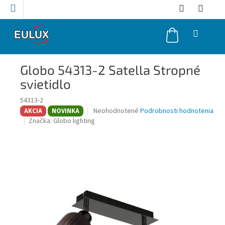
Prejsť
na
obsah
NÁKUPNÝ
KOŠÍK
Globo 54313-2 Satella Stropné
svietidlo
54313-2
Priemerné
Neohodnotené
Podrobnosti hodnotenia
AKCIA
NOVINKA
hodnotenie
Značka:
Globo lighting
produktu
je
0,0
z
5
hviezdičiek.