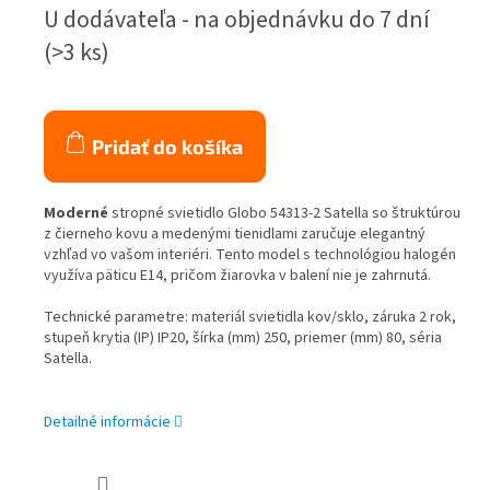
Jednotková
U dodávateľa - na objednávku do 7 dní
cena:
(>3 ks)
Pridať do košíka
Moderné
stropné svietidlo Globo 54313-2 Satella so štruktúrou
z čierneho kovu a medenými tienidlami zaručuje elegantný
vzhľad vo vašom interiéri. Tento model s technológiou halogén
využíva päticu E14, pričom žiarovka v balení nie je zahrnutá.
Technické parametre: materiál svietidla kov/sklo, záruka 2 rok,
stupeň krytia (IP) IP20, šírka (mm) 250, priemer (mm) 80, séria
Satella.
Detailné informácie