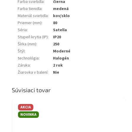
Farba svietidla
:
čierna
Farba tienidla
:
medená
Materiál svietidla
:
kov/sklo
Priemer (mm)
:
80
Séria
:
Satella
Stupeň krytia (IP)
:
IP20
Šírka (mm)
:
250
Štýl
:
Moderné
technológia
:
Halogén
Záruka
:
2 rok
Žiarovka v balení
:
Nie
Súvisiaci tovar
AKCIA
NOVINKA