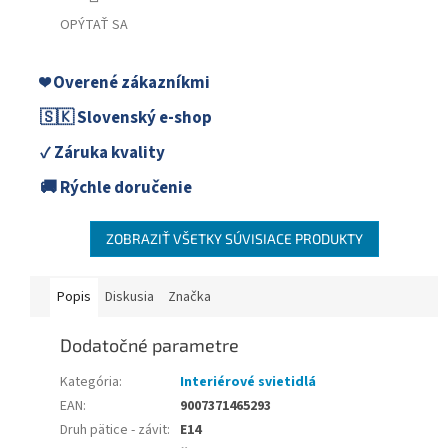
OPÝTAŤ SA
❤️ Overené zákazníkmi
🇸🇰 Slovenský e-shop
✓ Záruka kvality
🚚 Rýchle doručenie
ZOBRAZIŤ VŠETKY SÚVISIACE PRODUKTY
Popis
Diskusia
Značka
Dodatočné parametre
Kategória
:
Interiérové svietidlá
EAN
:
9007371465293
Druh pätice - závit
:
E14