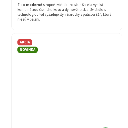
Toto
moderné
stropné svietidlo zo série Satella vyniká
kombináciou čierneho kovu a dymového skla. Svietidlo s
technológiou led vyžaduje štyri žiarovky s päticou E14, ktoré
nie sú v balení.
Štýl: Moderné
Žiarovka v balení: Nie
Farba svietidla: čierna
AKCIA
Materiál svietidla: kov/sklo
Farba tienidla: dymové sklo
NOVINKA
Záruka: 2 rok
technológia: led
Druh pätice - závit: E14
Stupeň krytia (IP): IP20
Šírka (mm): 600
Priemer (mm): 72
Séria: Satella