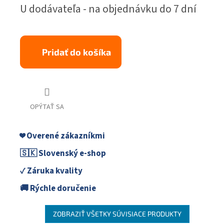
Jednotková
U dodávateľa - na objednávku do 7 dní
cena:
Pridať do košíka
OPÝTAŤ SA
❤️ Overené zákazníkmi
🇸🇰 Slovenský e-shop
✓ Záruka kvality
🚚 Rýchle doručenie
ZOBRAZIŤ VŠETKY SÚVISIACE PRODUKTY