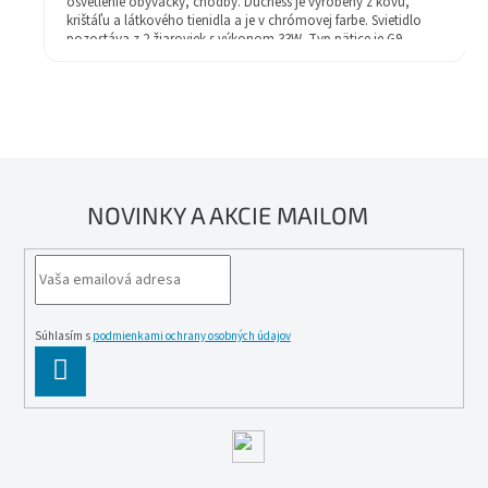
osvetlenie obývačky, chodby. Duchess je vyrobený z kovu,
krištáľu a látkového tienidla a je v chrómovej farbe. Svietidlo
pozostáva z 2 žiaroviek s výkonom 33W. Typ pätice je G9.
NOVINKY A AKCIE MAILOM
Súhlasím s
podmienkami ochrany osobných údajov
PĹ™IHLĂˇSIT
SE