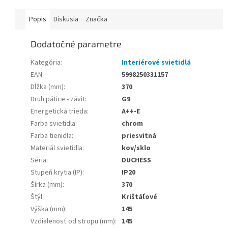
Popis
Diskusia
Značka
Dodatočné parametre
Kategória
:
Interiérové svietidlá
EAN
:
5998250331157
Dĺžka (mm)
:
370
Druh pätice - závit
:
G9
Energetická trieda
:
A++-E
Farba svietidla
:
chrom
Farba tienidla
:
priesvitná
Materiál svietidla
:
kov/sklo
Séria
:
DUCHESS
Stupeň krytia (IP)
:
IP20
Šírka (mm)
:
370
Štýl
:
Krištáľové
Výška (mm)
:
145
Vzdialenosť od stropu (mm)
:
145