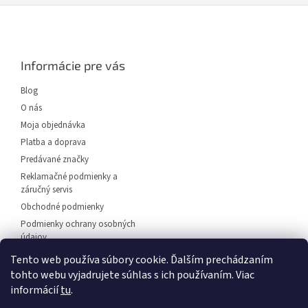
Z
á
p
ä
Informácie pre vás
t
i
Blog
e
O nás
Moja objednávka
Platba a doprava
Predávané značky
Reklamačné podmienky a
záručný servis
Obchodné podmienky
Podmienky ochrany osobných
údajov
Predajňa svietidiel Dunajská
Tento web používa súbory cookie. Ďalším prechádzaním
Streda
tohto webu vyjadrujete súhlas s ich používaním. Viac
Napíšte nám
informácií
tu
.
Kontakt