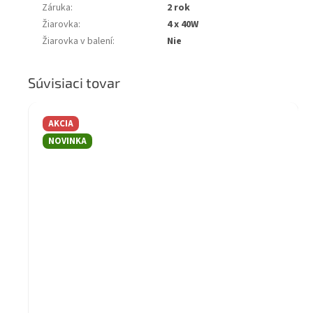
Záruka
:
2 rok
Žiarovka
:
4 x 40W
Žiarovka v balení
:
Nie
Súvisiaci tovar
AKCIA
NOVINKA