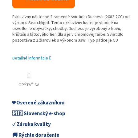
Exkluzívny nástenné 2-ramenné svietidlo Duchess (2082-2CC) od
výrobcu Searchlight. Tento exkluzívny luster je vhodné na
osvetlenie obývačky, chodby. Duchess je vyrobený z kovu,
krištáľu a látkového tienidla a je v chrómovej farbe. Svietidlo
pozostáva z 2 žiaroviek s výkonom 33W. Typ pätice je G9.
Detailné informácie
OPÝTAŤ SA
❤️ Overené zákazníkmi
🇸🇰 Slovenský e-shop
✓ Záruka kvality
🚚 Rýchle doručenie