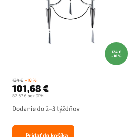
124 €
–18 %
124 €
–18 %
101,68 €
82,67 € bez DPH
Jednotková
Dodanie do 2–3 týždňov
cena:
Pridať do košíka