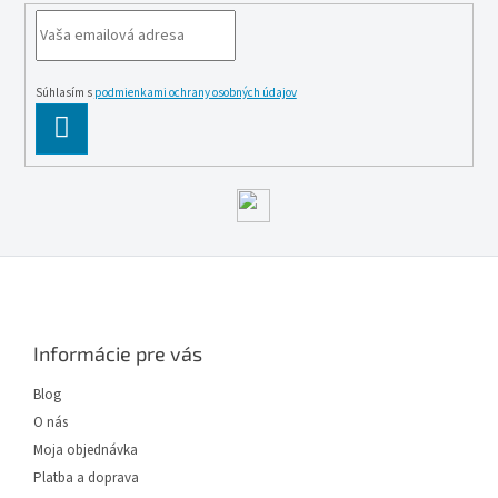
Súhlasím s
podmienkami ochrany osobných údajov
PĹ™IHLĂˇSIT
SE
Z
á
p
ä
Informácie pre vás
t
i
Blog
e
O nás
Moja objednávka
Platba a doprava