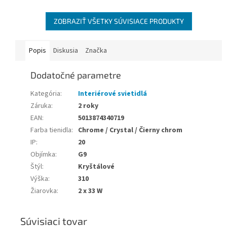
ZOBRAZIŤ VŠETKY SÚVISIACE PRODUKTY
Popis
Diskusia
Značka
Dodatočné parametre
Kategória
:
Interiérové svietidlá
Záruka
:
2 roky
EAN
:
5013874340719
Farba tienidla
:
Chrome / Crystal / Čierny chrom
IP
:
20
Objímka
:
G9
Štýl
:
Kryštálové
Výška
:
310
Žiarovka
:
2 x 33 W
Súvisiaci tovar