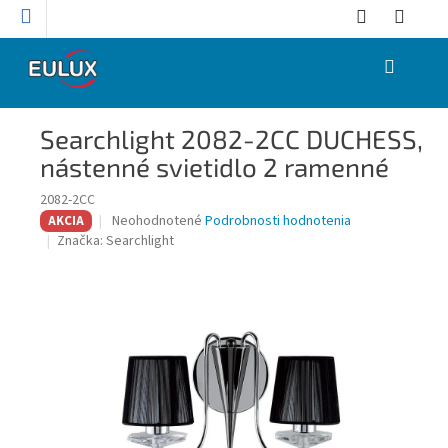
Prejsť
na
obsah
NÁKUPNÝ
KOŠÍK
Searchlight 2082-2CC DUCHESS,
nástenné svietidlo 2 ramenné
2082-2CC
Priemerné
Neohodnotené
Podrobnosti hodnotenia
AKCIA
hodnotenie
Značka:
Searchlight
produktu
je
0,0
z
5
hviezdičiek.